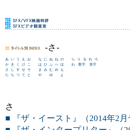
-さ-
あ
い
う
え
お
な
に
ぬ
ね
の
ら
り
る
れ
ろ
か
き
く
け
こ
は
ひ
ふ
へ
ほ
わ
数字
英字
さ
し
す
せ
そ
ま
み
む
め
も
た
ち
つ
て
と
や
ゆ
よ
さ
■ 『ザ・イースト』（2014年2
■ 『ザ・インタープリター』（20