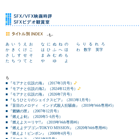
-も-
あ
い
う
え
お
な
に
ぬ
ね
の
ら
り
る
れ
ろ
か
き
く
け
こ
は
ひ
ふ
へ
ほ
わ
数字
英字
さ
し
す
せ
そ
ま
み
む
め
も
た
ち
つ
て
と
や
ゆ
よ
も
■ 『モアナと伝説の海』（2017年3月号）
■ 『モアナと伝説の海2』（2024年12月号）
■ 『モアナと伝説の海』（2026年7月号）
■ 『もうひとりのシェイクスピア』（2013年1月号）
■ 『盲目のメロディ インド式殺人狂騒曲』（2019年Web専用#5）
■ 『魍魎の匣』（2007年12月号）
■ 『燃えよ剣』（2020年5･6月号）
■ 『燃えよスーリヤ!!』（2019年Web専用#6）
■ 『燃えよデブゴン/TOKYO MISSION』（2020年Web専用#6）
■ 『燃えよ！ピンポン』（2008年4月号）