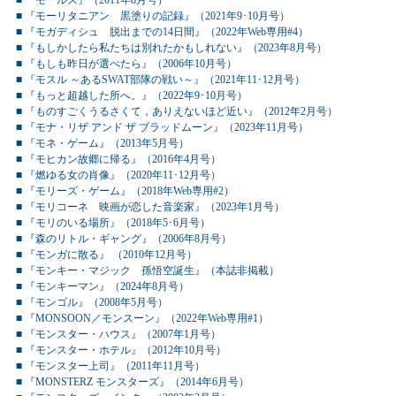
■ 『モールス』（2011年8月号）
■ 『モーリタニアン 黒塗りの記録』（2021年9･10月号）
■ 『モガディシュ 脱出までの14日間』（2022年Web専用#4）
■ 『もしかしたら私たちは別れたかもしれない』（2023年8月号）
■ 『もしも昨日が選べたら』（2006年10月号）
■ 『モスル ～あるSWAT部隊の戦い～』（2021年11･12月号）
■ 『もっと超越した所へ。』（2022年9･10月号）
■ 『ものすごくうるさくて，ありえないほど近い』（2012年2月号）
■ 『モナ・リザ アンド ザ ブラッドムーン』（2023年11月号）
■ 『モネ・ゲーム』（2013年5月号）
■ 『モヒカン故郷に帰る』（2016年4月号）
■ 『燃ゆる女の肖像』（2020年11･12月号）
■ 『モリーズ・ゲーム』（2018年Web専用#2）
■ 『モリコーネ 映画が恋した音楽家』（2023年1月号）
■ 『モリのいる場所』（2018年5･6月号）
■ 『森のリトル・ギャング』（2006年8月号）
■ 『モンガに散る』 （2010年12月号）
■ 『モンキー・マジック 孫悟空誕生』（本誌非掲載）
■ 『モンキーマン』（2024年8月号）
■ 『モンゴル』（2008年5月号）
■ 『MONSOON／モンスーン』（2022年Web専用#1）
■ 『モンスター・ハウス』（2007年1月号）
■ 『モンスター・ホテル』（2012年10月号）
■ 『モンスター上司』（2011年11月号）
■ 『MONSTERZ モンスターズ』（2014年6月号）