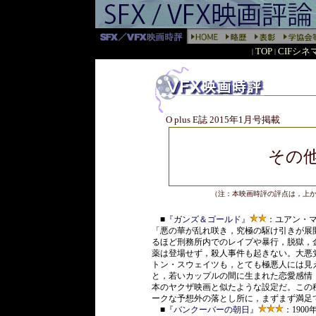
TOP
CIFシ
|
|
O plus E誌 2015年1月号掲載
その
（注：本映画時評の評点は，上
■
『ガンズ＆ゴールド』
：ユアン・
「悪の華が乱れ咲き，究極の駆け引きが展
るほど刑務所内でのレイプや暴行，脱獄，
薬は登場せず，殺人事件も起きない。大悪
トン・スウェイツも，とても極悪人には見
と，若いカップルの間に生まれた恋愛感情
本のヤクザ映画と似たような設定だ。この
ークな予想外の落とし所に，まずまず満足
■
『バンクーバーの朝日』
：190