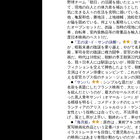
野球チーム「朝日」の活躍を描いたヒュー
て，現地の白人との体力差を補おうとした「Sm
気に生きる人々の生活を克明に描いている。
他，亀梨和也，勝地涼，上地雄輔，池松壮
が脇を固めている。何よりも素晴らしいの
たオープンセットだ。勿論，当時の現地に
車，自転車，室内装飾品等の骨董品を輸入
度日本映画のベスト1だ。
■
『王の涙−イ・サンの決断−』
：堂
が，暗殺未遂の陰謀を乗り越え，やがて名
殿，軍司令官の陰謀に権力闘争，宦官の存
画だ。時代は18世紀，朝鮮の李王朝第22代
る。我々日本人には馴染はないが，韓国で
フィクションを交えて脚色したようで，朝
主演はイケメン俳優ヒョンビンで，これが
える宦官カプス役のチョン・ジェヨンの演
■
『サンバ』
：シンプルな題だが，
名前を表題にしたフランス映画で，大ヒッ
を組んだというのが，最大のセールスポイ
った黒人青年サンバ（オマール・シー）が
る模様を明るく，コメディタッチのヒュー
ランティアのアリス（シャルロット・ゲン
女性という役柄には合っていた。不法滞在
げ，落とし所が上手い。観終わって，幸せ
■
『海月姫』
：原作は，東村アキコ作
実写映画化作品という定番パターンだ。オ
イラストレーターを目指して鹿児島から上
の映画にはあまり食指が動かないのだが，