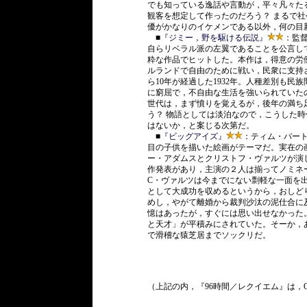
でも知っている逸話や言動が，平々凡々た
観客を想定して作ったのだろう？ まるで社
優がかなりのイケメンである以外，何の目
■
『ジミー，野を駆ける伝説』
：監
自らリベラル派の左翼であることを公言して
粋な作品でヒットした。本作は，得意の労
ルランドで自由のために戦い，民衆に支持
ら10年が経過した1932年。人種差別も
に窮屈で，不自由な生活を強いられていた
世代は，まず憤りを覚えるが，後年の満ち
う？ 物語としては淡泊なので，こうした
はないか，と案じる次第だ。
■
『ビッグアイズ』
：ティム・バート
目の子供を描いた絵画がテーマだ。実在の
ー・アダムスとクリストフ・ヴァルツが演
作発表があり，主演の２人は揃ってノミネ
C・ヴァルツは今までにない剽軽な一面を
として大成功を収めるというから，おしど
めし，やがて離婚から裁判沙汰の泥仕合に
憶はあったが，すぐには思い出せなかった
と天才」が平積みにされていた。そーか，
で滑稽な猿芝居までソックリだ。
（上記の内，『96時間／レクイエム』は，O 