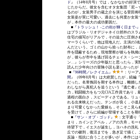
ド
』（14年8月号）では，なかなかの好演
じたからだ。彼女を含むオタ女集団「尼～
るのが，女装男子の蔵之介を演じる菅田将
女装姿が実に可愛い。過去にも何度か女装
が，本作の最大の成功要因だ。
■
『トラッシュ！ -この街が輝く日まで-
はブラジル・リオデジャネイロ郊外のスラ
住宅の描写がリアルで，その迫力に圧倒さ
マーラくらいで，他は現地人だ。主演の3
んだという。ゴミの山から拾った財布に，
件を隠蔽するため，現地警察が彼らを執拗
が，彼らが市中を逃げ回るチェイス・シー
ン…』シリーズの少年版だと思ったら，実
読んだ少年向けの冒険小説も楽しかったが
■
『96時間／レクイエム』
：リーア
間
』（09年8月号）は大絶賛したが，続編
だった。名誉挽回を期する本作は，離婚し
わしながら真犯人を追うという『逃亡者』(
力，戦闘能力をもつ元CIA工作員であり
過程の面白さ，スピーディさである。リュ
れる出来映えだった。テンポが良く，小道
まり可愛くなかった愛娘も，そこそこ見ら
を受けて，さらに続編が登場することを期
■
『サン・オブ・ゴッド』
：文字通り
まり，カインとアベル，ノアの方舟，モー
待望下で，イエスが誕生し，ヨハネの洗礼
丘での磔刑，復活までを，急ぎ足で描く。
反論・抵抗に合うことが多いが，本作には