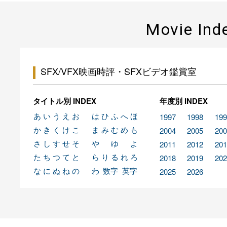
Movie Ind
SFX/VFX映画時評・SFXビデオ鑑賞室
タイトル別 INDEX
年度別 INDEX
あ
い
う
え
お
は
ひ
ふ
へ
ほ
1997
1998
199
か
き
く
け
こ
ま
み
む
め
も
2004
2005
200
さ
し
す
せ
そ
や
ゆ
よ
2011
2012
201
た
ち
つ
て
と
ら
り
る
れ
ろ
2018
2019
202
な
に
ぬ
ね
の
わ
数字
英字
2025
2026