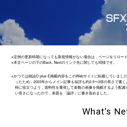
※定例の更新時期になっても新規情報がない場合は，ページをリロー
※本文ページの下のBack, Nextのリンク先に関しても同様です。
※かつては雑誌O plus E掲載内容をこのWebサイトに転載してい
ったため，2023年からメイン記事も短評も約2.5〜3倍の長さで
時に役立つよう，資料性を重視して多数の画像を掲載するよう配慮
い長さになったので，表題を「論評」に書き改めました。
What’s N