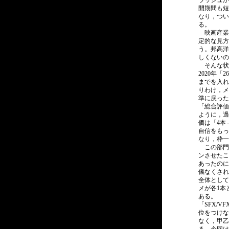
ラッシュが
開期間も短
なり，つい
る。
映画産業
定的な見方
う。邦高洋
しくないの
そんな状況
2020年「
までを入れ
りわけ，メ
準に戻った
「総合評価の
ように，過
価は「4本
自信をもっ
なり，枠一
この部門
ンさせたこ
あったのに
儀なくされ
全体として
メが各1本
ある。
「SFX/
位をつけな
なく，甲乙