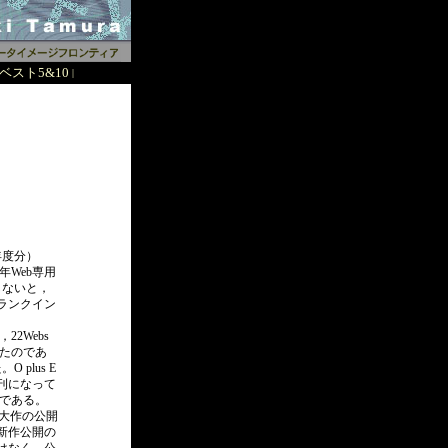
ベスト5&10
|
年度分）
年Web専用
しないと，
ランクイン
2Webs
ったのであ
plus E
月刊になって
訳である。
や大作の公開
新作公開の