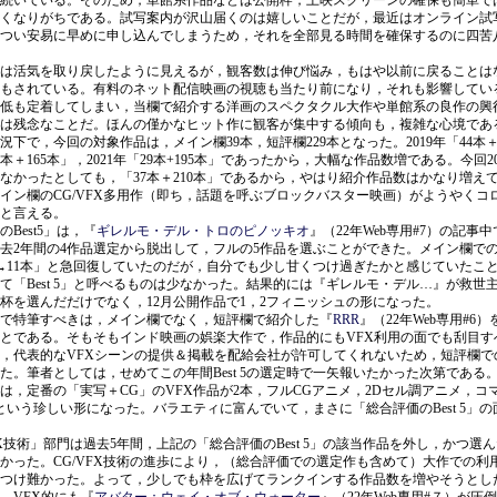
続いている。そのため，単館系作品などは公開枠，上映スクリーンの確保も簡単で
くなりがちである。試写案内が沢山届くのは嬉しいことだが，最近はオンライン試
つい安易に早めに申し込んでしまうため，それを全部見る時間を確保するのに四苦
は活気を取り戻したように見えるが，観客数は伸び悩み，もはや以前に戻ることは
もされている。有料のネット配信映画の視聴も当たり前になり，それも影響してい
低も定着してしまい，当欄で紹介する洋画のスペクタクル大作や単館系の良作の興
は残念なことだ。ほんの僅かなヒット作に観客が集中する傾向も，複雑な心境であ
下で，今回の対象作品は，メイン欄39本，短評欄229本となった。2019年「44本＋
26本＋165本」，2021年「29本+195本」であったから，大幅な作品数増である。今回20
なかったとしても，「37本＋210本」であるから，やはり紹介作品数はかなり増え
イン欄のCG/VFX多用作（即ち，話題を呼ぶブロックバスター映画）がようやくコ
と言える。
Best5」は，『
ギレルモ・デル・トロのピノッキオ
』（22年Web専用#7）の記事
去2年間の4作品選定から脱出して，フルの5作品を選ぶことができた。メイン欄で
→11本」と急回復していたのだが，自分でも少し甘くつけ過ぎたかと感じていたこ
て「Best 5」と呼べるものは少なかった。結果的には『ギレルモ・デル…』が救世
杯を選んだだけでなく，12月公開作品で1，2フィニッシュの形になった。
で特筆すべきは，メイン欄でなく，短評欄で紹介した『
RRR
』（22年Web専用#6
とである。そもそもインド映画の娯楽大作で，作品的にもVFX利用の面でも刮目す
，代表的なVFXシーンの提供＆掲載を配給会社が許可してくれないため，短評欄で
た。筆者としては，せめてこの年間Best 5の選定時で一矢報いたかった次第である
は，定番の「実写＋CG」のVFX作品が2本，フルCGアニメ，2Dセル調アニメ，コ
という珍しい形になった。バラエティに富んでいて，まさに「総合評価のBest 5」
VFX技術」部門は過去5年間，上記の「総合評価のBest 5」の該当作品を外し，かつ選
かった。CG/VFX技術の進歩により，（総合評価での選定作も含めて）大作での利
つけ難かった。よって，少しでも枠を広げてランクインする作品数を増やそうとし