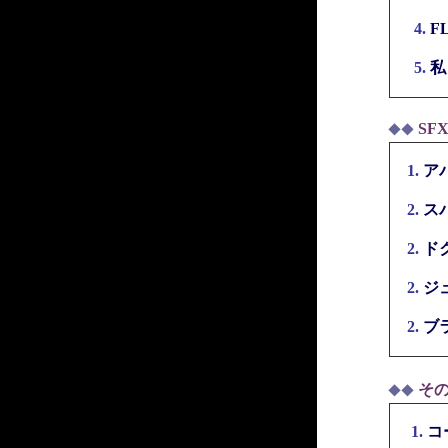
4.
F
5.
私
SF
◆◆
1.
ア
2.
ス
2.
ド
2.
ジ
2.
ブ
そ
◆◆
1.
コ