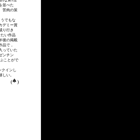
倒的な第1位
を並べた
。苦肉の策
こうでもな
カデミー賞
成り行き
せたい作品
年後の掲載
作品で，
に入っていた
ゼンチン
選ぶことがで
ランクインし
に嬉しい。
(
)