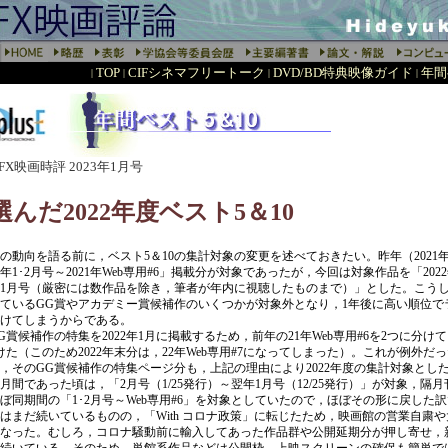
TOP
CIFシネマフリートーク
DVD/BD特典映像ガイド
年間
|
|
|
|
E VFX映画時評 2023年1月号
んだ2022年度ベスト5＆10
動向を語る前に，ベスト5＆10の集計対象の変更を述べておきたい。昨年（2021
1年1･2月号～2021年Web専用#6」掲載分が対象であったが，今回は対象作品を「2022
23年1月号（厳密には数作品を除き，筆者が年内に視聴したものまで）」とした。こう
ているGG賞やアカデミー賞候補作のいくつかが対象外となり，1年後に高い順位で
けてしまうからである。
賞候補作の特集を2022年1月に掲載するため，前年の21年Web専用#6を2つに分けて，2
けた（このため2022年末分は，22年Web専用#7になってしまった）。これが例外だ
，そのGG賞候補作の特集ページ分も，上記の理由により2022年度の集計対象とした。O 
月間であった頃は，「2月号（1/25発行）～翌年1月号（12/25発行）」が対象，隔
ぼ同期間の「1･2月号～Web専用#6」を対象としていたので，ほぼその形に戻した
まだ続いているものの，「With コロナ政策」に転じたため，映画館の営業自粛
なった。むしろ，コロナ騒動前に輸入してあった作品群や公開延期分が押し寄せ，