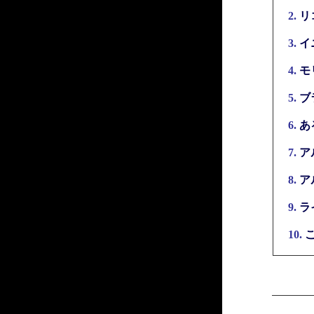
2.
リ
3.
イ
4.
モ
5.
ブ
6.
あ
7.
ア
8.
ア
9.
ラ
10.