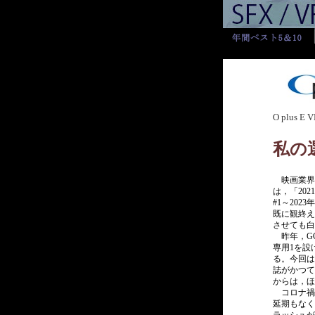
O plus 
私の選
映画業界の
は，「202
#1～20
既に観終え
させても白
昨年，GG
専用1を設
る。今回は
誌がかつて
からは，ほ
コロナ禍は
延期もなく