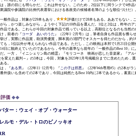
，VFX的にも『
アバター：ウェイ・オブ・ウォーター
』（22年Web専用#７）が圧
は，誰の目にも明らかだ。これは外せない。このため，2位以下に同ランクで4作品
衆議院や参議院の比例代表選挙における各政党の候補者名簿のような順位づけだ）
般作品は，対象が229本もあり，
評価だけで28本もある。ああでもない，
がら，かつ楽しみながら，ようやく下記の10作品を選んだ。1位と2位は，昨年のア
作品である。これらが今回の対象作品で残っている以上，高順位となるのも当然の
け，前者の『
コーダ あいのうた
』（22年1･2月号）は，筆者自身も作品賞を獲ら
挙げ，実際に作品賞，助演男優賞，脚本賞の3部門でオスカーを得たのだから，約1
ても，1位以外が考えられない作品である。ただし，この映画は本邦で1月21日公開
12月14日に観終えていたのであるから，今年の基準なら前年の「一般作品のBest 10」
だ。一方，『イニシェリン島の精霊』『モリコーネ 映画が恋した音楽家』『アル
～歴史を変えた裁判～』の3本は，今回，対象を2023年1月号掲載分までに含めたため，
ある。
は，『
ある男
』（22年11･12月号）『
この子は邪悪
』（22年Web専用#5）の2本が
番外扱いも含めての2本であり，今回は純然たるBest 10内に2本であるから，素直
合評価
◆◆
バター：ウェイ・オブ・ウォーター
レルモ・デル・トロのピノッキオ
RR