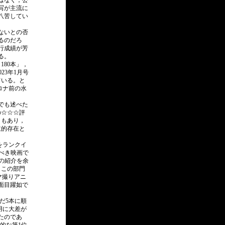
はなく，公
写が主流に
八苦してい
ないとの否
るのだろ
行成績が芳
る。
180本」，
23年1月号
ている。と
ロナ前の水
中でも述べた
の☆☆☆評
ともあり，
主的存在と
）をランクイ
べき映画で
の紹介を余
。この部門
マ撮りアニ
の面目躍如で
んだ5本に順
用に大差が
たのであ