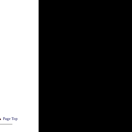
▲
Page Top