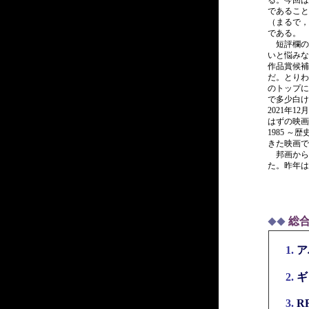
る。今回は
であること
（まるで，
である。
短評欄の一
いと悩みな
作品賞候補
だ。とりわ
のトップに
で多少白け
2021年
はずの映画
1985 
きた映画で
邦画から
た。昨年は
総
◆◆
1.
ア
2.
ギ
3.
R