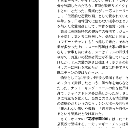
す言葉だった。中年ではない。転じて「女性
分を強調したのだろう。BTSが映画リメイクす
トとのことだった。音楽だが，一応ストーリー
し，「伝説的な恋愛映画」として愛されてい
年華」を，日頃韓国では使わない漢字のままア
を与えた恋愛映画として，本作を観賞・分析
舞台は英国領時代の1962年の香港で，ジェ
トを探し，妻と共に転居した。偶然にも同日
（マギー・チャン）も引っ越して来た。それ
業が多かった上に，スーの部屋は大家の麻雀
なり，食事も共にする。スーはチャンの武侠
やがて，お互いの配偶者同士が不倫している
けたが，２人の愛の深さは強まり，ホテルの
り，スーに同行を求めたが，彼女は即答でき
既にチャンの姿はなかった…。
物語としては1年後，4年後も登場するが，そ
め，タイで撮影したという。製作年を知らなけ
だった。ナット・キング・コールの曲を使用
身で，チャイナドレス姿は美しかったが，さ
さに苛立ちを覚えた。当然この２人も情交関
の道徳心だというのなら，シンガポール同行
「報われない想いや孤独」「過ぎ去った時代
るという証拠だと受け取れた。
さて，オマケの
『花様年華2001』
は，たっ
店長役で登場する。一方，マギー・チャンは