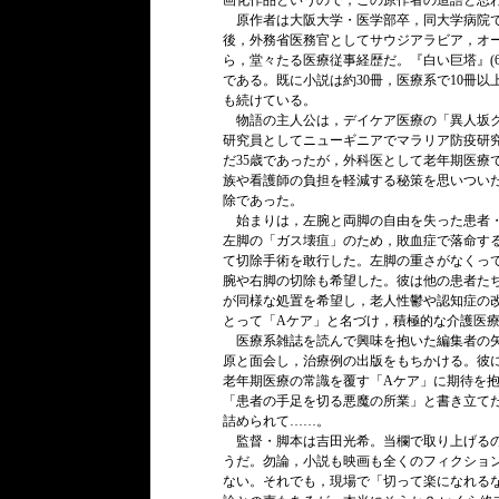
画化作品というので，この原作者の造語と思
原作者は大阪大学・医学部卒，同大学病院で
後，外務省医務官としてサウジアラビア，オ
ら，堂々たる医療従事経歴だ。『白い巨塔』(6
である。既に小説は約30冊，医療系で10冊
も続けている。
物語の主人公は，デイケア医療の「異人坂ク
研究員としてニューギニアでマラリア防疫研
だ35歳であったが，外科医として老年期医療
族や看護師の負担を軽減する秘策を思いつい
除であった。
始まりは，左腕と両脚の自由を失った患者・
左脚の「ガス壊疽」のため，敗血症で落命す
て切除手術を敢行した。左脚の重さがなくっ
腕や右脚の切除も希望した。彼は他の患者た
が同様な処置を希望し，老人性鬱や認知症の改善
とって「Aケア」と名づけ，積極的な介護医
医療系雑誌を読んで興味を抱いた編集者の矢
原と面会し，治療例の出版をもちかける。彼
老年期医療の常識を覆す「Aケア」に期待を
「患者の手足を切る悪魔の所業」と書き立て
詰められて……。
監督・脚本は吉田光希。当欄で取り上げるの
うだ。勿論，小説も映画も全くのフィクショ
ない。それでも，現場で「切って楽になれる