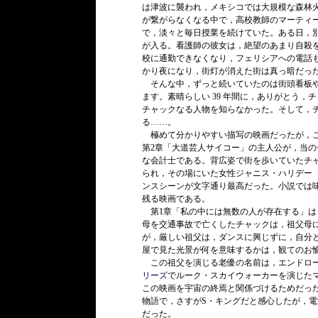
は津波に襲われ，メキシコでは大規模な森林火
が繋がらなくなる中で，高校教師のマーティ
で，淡々と毎日授業を続けていた。ある日，
が入る。看護師の彼女は，絶望のあまり自殺
校に通勤できなくなり，フェリシアへの電話
かり夜になり，街灯が消えた街は真っ暗だっ
そんな中，ずっと続いていたのは街頭看板や
ます。素晴らしい 39 年間に，ありがとう
チャックなる人物を知らなかった。そして，
る……。
極めて分かりやすい描写の映画だったが，こ
第2章「大道芸人サイコー」の主人公が，当
な会計士である。背広姿で街を歩いていたチ
られ，その場にいた女性ジャニス・ハリデー
ンスシーンが文字通り最高だった。小説では
残る映画である。
第1章「私の中には無数の人が存在する」は
母を交通事故で亡くしたチャックは，祖父母
が，厳しい祖父は，ダンスに興じずに，自分
屋で見た光景が何を意味するかは，観てのお
この祖父を演じる老優の名前は，エンドロー
リーズ
でルーク・スカイウォーカーを演じた
この映画を宇宙の終焉と関係づけるためだっ
物語で，さすがS・キングだと感心したが，電
だった。