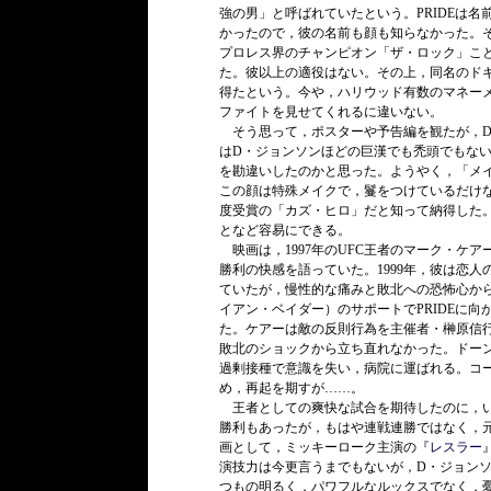
強の男」と呼ばれていたという。PRIDEは
かったので，彼の名前も顔も知らなかった。
プロレス界のチャンピオン「ザ・ロック」こ
た。彼以上の適役はない。その上，同名のド
得たという。今や，ハリウッド有数のマネー
ファイトを見せてくれるに違いない。
そう思って，ポスターや予告編を観たが，D
はD・ジョンソンほどの巨漢でも禿頭でもな
を勘違いしたのかと思った。ようやく，「メ
この顔は特殊メイクで，鬘をつけているだけ
度受賞の「カズ・ヒロ」だと知って納得した
となど容易にできる。
映画は，1997年のUFC王者のマーク・ケ
勝利の快感を語っていた。1999年，彼は恋
ていたが，慢性的な痛みと敗北への恐怖心か
イアン・ベイダー）のサポートでPRIDEに
た。ケアーは敵の反則行為を主催者・榊原信
敗北のショックから立ち直れなかった。ドー
過剰接種で意識を失い，病院に運ばれる。コ
め，再起を期すが……。
王者としての爽快な試合を期待したのに，い
勝利もあったが，もはや連戦連勝ではなく，
画として，ミッキーローク主演の『
レスラー
演技力は今更言うまでもないが，D・ジョン
つもの明るく，パワフルなルックスでなく，