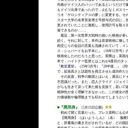
作曲がドイツ人のバッハであるというだけで
もドイツ出身であったので，止むなくガスリ
リオ「ゲロンティアスの夢」に変更する。そ
スター大学の名誉音楽博士号授与式の日に，
更されていたことに激怒し，使用許可を取り
催できるのか……。
最近，第一次世界大戦時の描いた映画が多い
続く。それに対して，本作は音楽映画に徹し
肉交じりの会話の言葉も洗練されていて，イントネー
ス・シェパードをお手本に
』（16年12月号
映画化したのだろうと思った。実際は，英国
本で，ハイトナー監督とはこれが4度目のタ
『
教皇選挙
』（25年3月号）『
28年後…
』（同
で，拡張高さと話題性を両立させた成功作だ
その反面，戦争の敵国とはいえ，過去にドイ
不思議だった。また，恋人クライド（ジェイ
がらも生きて戻って来た彼を見捨て，若い17
精神性が全く理解できなかった。この彼女の
の価値観や倫理観までも狂わせてしまうとい
■『廃用身』
（5月15日公開）
初めて聞く言葉だった。プレス資料にも公
【廃用身】（はいよう-しん）（名） 脳梗
と，辞書風の書き方がされているが，どの国