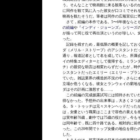
う。そんなことで映画館に来る観客もいるの
に同作を観て気に入った彼女が口コミでそれ
映画を観たそうだ。筆者は同作の広報宣伝に
さて，続編の本作である。5〜6年後ならとも
の続編
や
『インディ・ジョーンズ』シリーズ
が揃って同じ役で再出演というのが珍しい。
った。
記録を残すため，最低限の概要を記しておく
ダ（メリル・ストリープ）のアシスタントだ
通り，報道記者として名を成していた。所属
イの特集エディターとして復帰する。ミラン
チ）の親切な助言は相変わらずだったが，時
シスタントだったエミリー（エミリー・ブラン
ていた。雑誌業界の構造的不況の中，さらに
立場か危うくなる。彼女とランウェイの窮地
ダはその計画に激怒する……。
この続編の完成披露試写には招待されていた
得なかった。予想外の出来事は，大きく２つあ
る。Ｓ・トゥッチは元々スキンヘッドだった
は，女優という職業はここまで容色の衰えを
は実年齢76歳，劇中では75歳の役だが，今
は同年齢で，既に四十路である。相対的に前
った。この20年間でトップ女優の地位を得た
した。