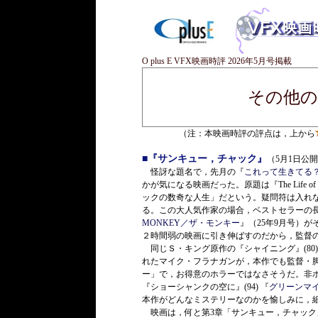
O plus E VFX映画時評 2026年5月号掲載
その他の作
（注：本映画時評の評点は，上から
■『サンキュー，チャック』
（5月1日公
怪訝な題名で，先月の『
これって生きてる
かが気になる映画だった。原題は『The Life
ックの数奇な人生」だという。疑問符は入れ
る。この大人気作家の場合，ベストセラーの
MONKEY／ザ・モンキー
』（25年9月号）
２時間弱の映画に引き伸ばすのだから，監督
同じＳ・キング原作の『シャイニング』(80)
れたマイク・フラナガンが，本作でも監督・
ー」で，お得意のホラーではなさそうだ。非ホ
『ショーシャンクの空に』(94) 『
グリーンマ
本作がどんなミステリーなのかを愉しみに，
映画は，何と第3章「サンキュー，チャック