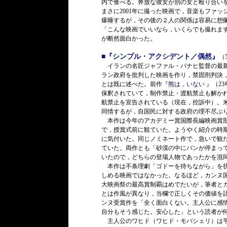
内で食べる。奔放な彼女が別の女と殴り合い
まさに2001年に撮った映画で，音楽もファ
爆睡するが，その後の２人の関係は容易に想
「こんな映画でいいなら，いくらでも撮れま
が断然面白かった。
■『シンプル・アクシデント／偶然』
（
イランの名匠ジャファル・パナヒ監督の最新
ラン政府を批判した映画を作り，禁固刑判決
とは既に述べた。前作『
熊は，いない
』（2
保釈されていて，制作禁止・渡航禁止も解かれ
航禁止を宣告されている（現在，控訴中）。
同情するが，自国民に対する政府の理不尽ぶ
本作は今年のアカデミー賞国際長編映画賞部
で，授賞式前に観ていた。ようやく紹介の時
に気付いた。同じノミネート作で，急いで観
ていた。両作とも「砂漠の中にバンが停まっ
いたので，どちらの登場人物であったかを混
本作は不条理劇「ゴドーを待ちながら」を彷
しめる映画ではなかった。なるほど，カンヌ
大映画祭の最高賞制覇はめでたいが，筆者と
とは作風が異なり，当欄で正しくその価値を
ンヌ受賞作を「全く面白くない。主人公に感
自分もそう感じた。安心した」という読者が
主人公のワヒド（ワヒド・モバシェリ）は平