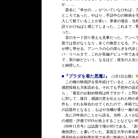
か……。
題名に『幸せの…』がついていなければ，ア
ところであった。やはり，手話中心の映画を
入して観ていることが多い。筆者の場合，当
語りかけねばと感じてしまった。これまで，
った。
音のモード切り替えも見事だった。アンへラ
面では音がなくなり，全くの無音となる。ア
が押し寄せる。アンヘラの心の揺らぎを代弁
バ・リベルタで，これが長編デビュー作であ
で，実の妹だという。なるほど，彼女の人生
と納得した。
■『プラダを着た悪魔2』
（5月1日公開）
この種の映画評を長年続けていると，どんな
感想投稿も大体読める。それでも予想外の反
ら，「最近のお勧め映画は何ですか？」と問
に対して，後日，感謝の意を伝えられた時の喜
作も，それを味合わせてくれたので，本稿で
の話題作となると，もはや当欄が通り一遍の
先に20年前のことから語る。当時，人々が
の感想・評価でSNSが炎上することなどない時
（06年11月号）は誌面で僅か8行である。
痛快譚だ」と書いていた。某国立大学の有名
職員組合が福利厚生策で全員に映画の入場券