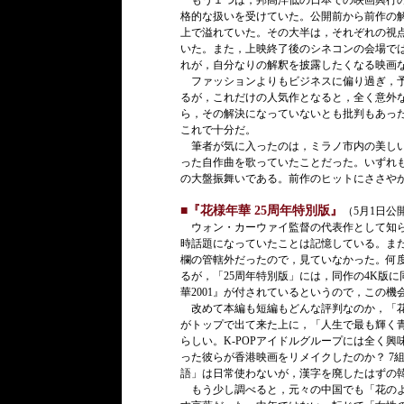
もう１つは，邦高洋低の日本での映画興行の
格的な扱いを受けていた。公開前から前作の解
上で溢れていた。その大半は，それぞれの視
いた。また，上映終了後のシネコンの会場で
れが，自分なりの解釈を披露したくなる映画
ファッションよりもビジネスに偏り過ぎ，予
るが，これだけの人気作となると，全く意外
ら，その解決になっていないとも批判もあっ
これで十分だ。
筆者が気に入ったのは，ミラノ市内の美しい
った自作曲を歌っていたことだった。いずれ
の大盤振舞いである。前作のヒットにささや
■『花様年華 25周年特別版』
（5月1日公
ウォン・カーウァイ監督の代表作として知られる
時話題になっていたことは記憶している。ま
欄の管轄外だったので，見ていなかった。何
るが，「25周年特別版」には，同作の4K版
華2001』が付されているというので，この機
改めて本編も短編もどんな評判なのか，「花様
がトップで出て来た上に，「人生で最も輝く
らしい。K-POPアイドルグループには全く
った彼らが香港映画をリメイクしたのか？ 7
語」は日常使わないが，漢字を廃したはずの
もう少し調べると，元々の中国でも「花のよう