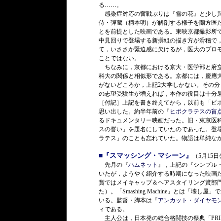
る……。
感染症対応の奮戦ぶりは『雪の花』と少し異
侍・弾蔵（柄本明）が解剖する様子を蘭方医
とを前提とした映画である。東映京都撮影所
中見回りで登場する新撰組の描き方が滑稽で
て，いささか緊迫感に欠けるが，医大のプロ
ことではない。
ちなみに，京都における京大・医学部と府立
科大の関係と相似形である。京都には，慶應
がないどころか，上記2大学しかない。その
の志望受験生が増えれば，本作の役目は十分
［付記］上記を書き終えてから，以前も「ピ
思い出した。約半年前の『
ヒポクラテスの盲
るドキュメンタリー映画だった。旧・東京医
スの誓い」を題名にしていたのであった。登
ラテス」のことも忘れていた。物語は単純な
■『スマッシング・マシーン』
（5月15
先月の『
ハムネット
』，上記の『シンプル
いたが，ようやく紹介する時期になった映画だ
賞ではメイキャップ＆ヘアスタイリング賞部
た）。「Smashing Machine」とは「
いる。監督・脚本は『
アンカット・ダイヤモ
ィである。
主人公は，日本発の総合格闘技の祭典「PRI