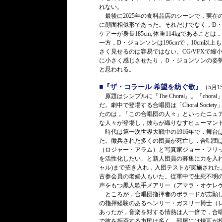
れない。
最後に2025年の食料品店のシーンで，実在
に顔面相似形であった。それだけでなく，D
ケアーが身長185cm, 体重114kgである
一方，D・ジョンソンは196cmで，10cm
さく見せるのは容易ではない。CG/VFXで
に小さく感じさせたり，Ｄ・ジョンソンの姿
と思われる。
■『ザ・コラール 希望を紡ぐ歌』
（5月1
原題はシンプルに『The Choral』。「cho
だ。劇中で登場する合唱団は「Choral Soci
たのは，「この合唱団の人々」といったニュ
な人々が登場し，彼らが織りなすヒューマン
時代は第一次世界大戦中の1916年で，舞台
た。徴兵された多くの団員が死亡し，合唱団
（ロジャー・アラム）と写真家ジョー・フリ
を活性化したい」と新人団員の募集に力を入れ
ャル)まで招き入れ，入団テストが実施され
古参会員の老婦人もいた。従軍中で生死不明
声をもつ黒人歌手メアリー（アマラ・オケレ
ところが，合唱団指揮者のポラードが志願し
の指揮経験のあるヘンリー・ガスリー博士（
あったが，音楽を対する情熱は人一倍で，合
で彼を拒否する市民は多く，部屋には煉瓦が