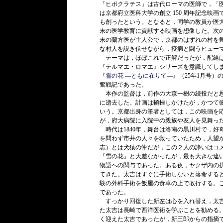
「ヒポクラテス」は古代ローマの医師で，「
は京都府立医科大学の創立 150 周年記念映
も創ったという。となると，同学の教員か医
末の医学教育に貢献する映画を想像した。次
末の蘭方医が主人公で，京都のはずれの村を
な村人を説き伏せながら，疫病と闘うヒュー
テーマは，ほぼこれで正解だったが，配給は
『テルマエ・ロマエ』シリーズを意識してし
『
雪の花 ―ともに在りて―
』（25年1月号
奮戦記であった。
本作の監督は，前作の大森一樹の続投だと思っ
に逝去した。計画は頓挫しかけたが，かつて
いう。京都出身の筆者としては，この映画を
が，府大病院に入院中の親族や友人を見舞っ
時代は1840年，舞台は洛南の黒川村で，好
を問わず市井の人々を救っていたため，人望
志）とは犬猿の仲だが，この２人の諍いはコ
『雪の花』と大差なかったが，最も大きな違
物語への関与であった。ある夜，ヤクザ内の
てきた。太吉はすぐに手術しないと落命する
験の外科手術を飯屋の食卓の上で敢行する。
であった。
すっかり回復した新左は心を入れ替え，太吉
た太吉は長崎で西洋医術を学ぶことを勧める。
く迎えた太吉であったが，新三郎からの指摘