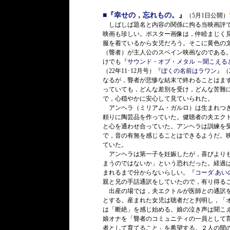
■『幸せの，忘れもの。』
（5月1日公開）
しばしば題名と内容の関係に拘る当映画評で
映画も珍しい。ポスター画像は，仲睦まじく
服を着ているから女児だろう。そこに黄色の文
（聾者）が主人公のスペイン映画なのである
けでも『
サウンド・オブ・メタル ～聞こえる
（22年11･12月号）『
ぼくの名前はラワン
』（
なるが，聾者が悲惨な結末で終わることはま
っていても，どんな差別を受け，どんな苦難
で，心穏やかに安心して見ていられた。
アンヘラ（ミリアム・ガルロ）は生まれつき
頼りに陶芸品を作っていた。健聴者の夫エク
と心を通わせ合っていた。アンヘラは訓練を
で，音の有無を感じることはできるようだ。
ていた。
アンヘラは第一子を妊娠したが，喜びよりも
まうのではないか」という恐れだった。経過
まれるまで分からないらしい。『
コーダ あい
親と兄の手話通訳をしていたので，有り得る
出産の場では，夫エクトルが医師との通訳を
とする。産まれた女児は聴者だと判明し，「
は「断絶」を感じ始める。娘の泣き声は聞こ
娘オナを「聾者のコミュニティの一員として
者として育てること」を希望する。２人の間