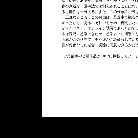
論との声もあるが，本当にそうか？ いくら終
作の判断が，医事法で法制化されることはな
る可能性は十分ある。また，この作家の小説
正直なところ，この映画は一旦途中で観るの
かったからである。それでも改めで再開した
からだ（笑）。オンライン試写であったので
末は容易に想像できたが，想像以上に衝撃的
両親がこの状態で，妻や娘が介護疲れしてい
身が対象なった場合，切除に同意できるかど
（5月後半の公開作品は
Part 2
に掲載していま