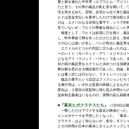
妻と娘を連れた中年男（エブラヒム・アジジ
だと言う。その男の義足が軋む音を聞いて，
宅を突き止めた。翌朝，自宅から出て来た義
ヒドは賃金支払いを要求しただけで政治犯と
のは，エクバルなる非情な看守で，シリア内
見ていないが，ワヒドの尊厳を踏みにじった
報復として，ワヒドは砂漠に穴を掘り，義足
し，昨年事故で脚を失っただけだと訴え，助
ドの心には迷いが生じ，バンの荷台に義足男
エクドルかどうかの判定に立ち会ったのは，
ーのハミド（モハマッド・アリ・エリヤスメ
となるアリ（マジッド・パナヒ）であった。
目の前の義足男をエクドルと決めつける強硬
舞台劇を思わせる物語進行であった。勿論，
レは書く訳には行かない。ラストシーンには
義足の看守という設定はフィクションだろう
る暴行等は，いずれも監督の体験によるもの
変化は，２度目の収監時に得た囚人仲間から
反体制主義者はいるものの，実際の囚人経験
■『幕末ヒポクラテスたち』
（5月8日公
一瞥しただけでワクする題名の映画だった。
ャンルやテーマを予想したくなった。「幕末
クラテス」はよく知らないが，多分，ギリシ
とその仲間が日本の幕末にタイムスリップし