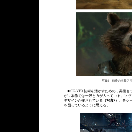
写真6 前作の主役ア
■ CG/VFX技術を活かすための，美術
が，本作では一段と力が入っている。ソヴ
デザインが施されている
（写真7）
。各シ
を図っているように思える。