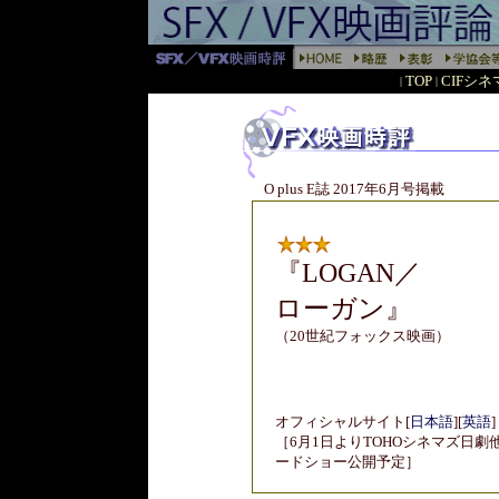
TOP
CIFシ
|
|
O plus E誌 2017年6月号掲載
『
LOGAN／
ローガン』
（20世紀フォックス映画）
オフィシャルサイト
[
日本語
]
[
英語
]
［6月1日よりTOHOシネマズ日劇
ードショー公開予定］