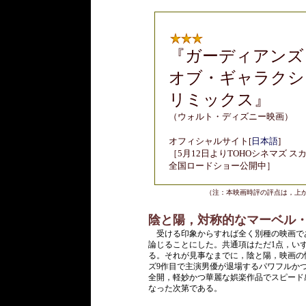
『
ガーディアンズ
オブ・ギャラクシ
リミックス』
（ウォルト・ディズニー映画）
オフィシャルサイト
[
日本語
]
［5月12日よりTOHOシネマズ ス
全国ロードショー公開中］
（注：本映画時評の評点は，上
陰と陽，対称的なマーベル・
受ける印象からすれば全く別種の映画であ
論じることにした。共通項はただ1点，い
る。それが見事なまでに，陰と陽，映画の
ズ9作目で主演男優が退場するパワフルか
全開，軽妙かつ華麗な娯楽作品でスピード
なった次第である。