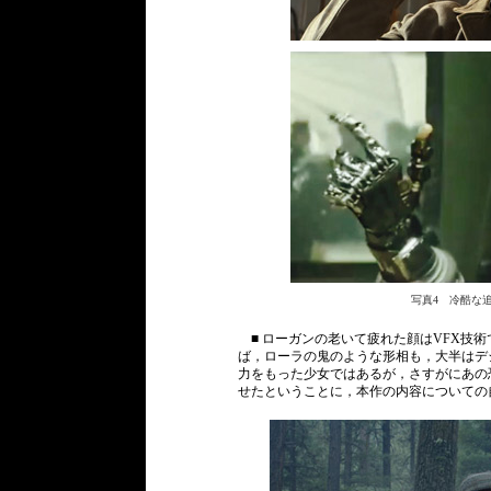
写真4 冷酷な
■ ローガンの老いて疲れた顔はVFX技
ば，ローラの鬼のような形相も，大半はデ
力をもった少女ではあるが，さすがにあの恐
せたということに，本作の内容についての