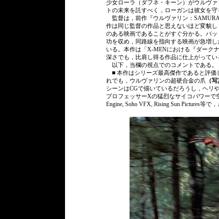
少女ローラ（ダフネ・キーン）がウルヴァ
トの未来を託すべく，ローガンは彼女を守
監督は，前作『ウルヴァリン：SAMUR
作は同じ監督の作品と思えないほど変貌し
のある映画であることがすぐ分かる。バッ
功を収め，同路線を指向する映画が急増し
いる。本作は「X-MENにおける『ダー
深さでも，比肩し得る作品に仕上がってい
以下，当欄の視点でのコメントである。
■ 本作はシリーズ最高傑作であると評価し
れでも，ウルヴァリンの超硬合金の爪
（写
シーンはCGで描いているだろうし，ヘリ
プロフェッサーXの猛烈なサイコパワーで空間
Engine, Soho VFX, Rising Sun Pi