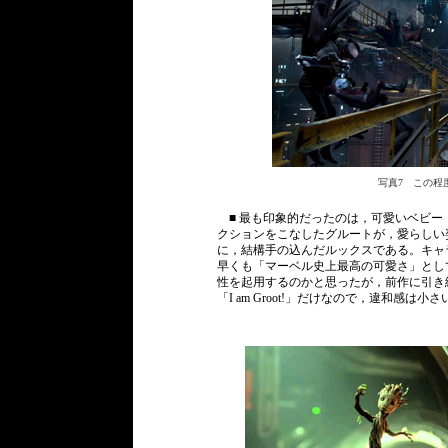
写真7 この程
■ 最も印象的だったのは，可愛いベビー
クションをこなしたグルートが，愛らしい
に，結構手の込んだルックスである。キャ
早くも「マーベル史上最高の可愛さ」とし
性を起用するのかと思ったが，前作に引き
「I am Groot!」だけなので，違和感は小さ