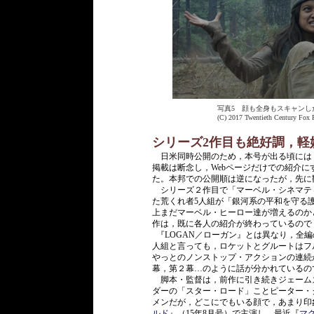
写真5 顔も全身もスキャンし
(C) 2017 Twentieth Century Fox 
シリーズ2作目も絶好調，軽
日米同時公開のため，本号が出る頃には
掲載は断念し，Webページだけでの紹介
た。本邦での公開順は逆になったが，先に
シリーズ２作目で「マーベル・シネマティ
た荒くれ者5人組が「銀河系の平和を守る
上まだマーベル・ヒーロー達が増えるのか
作は，既に各人の紹介が終わっているので
『LOGAN／ローガン』とは異なり，全編の
人組と言っても，ロケットとグルートはフ
やっとのノンストップ・アクションの連続
幕，第２幕…のように話が分かれているの
脚本・監督は，前作に引き続きジェームズ
ダーの「スター・ロード」ことピーター・
メンだが，どこにでもいる顔で，あまり印
ルド
』（15年8月号）で主演し，最近『
マ