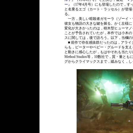
ー
』（17年4月号）にも登場したので，
と名乗るエゴ（カート・ラッセル）が登場
る。
一方，美しい暗殺者ガモーラ（ゾーイ・
彼女も物語の大きな鍵を握る。かく左様に
変化が大きかったのは，樹木型ヒューマノ
ことが予告されていたが，本作では小木の
スに関しては，後で語ろう。以下，当欄の
■ 前作で存在感抜群だったのは，アライ
らも，ピーターやベビー・グルードを支え
と動きに感心したが，もはやそれも当たり前に思える。C
Method Studios等，10数社で，
グからクライマックスまで，緩みなく，し