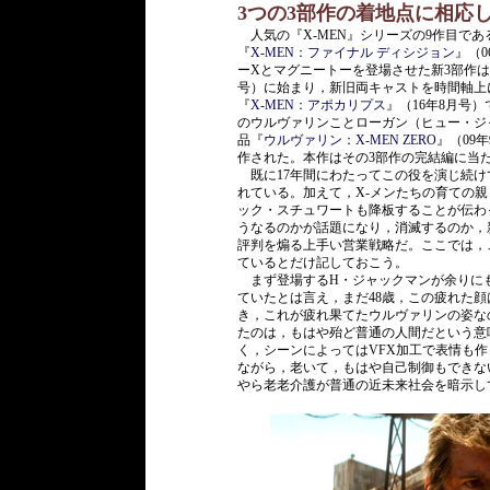
3つの3部作の着地点に相応
人気の『X-MEN』シリーズの9作目であ
『
X-MEN：ファイナル ディシジョン
』（
ーXとマグニートーを登場させた新3部作
号）に始まり，新旧両キャストを時間軸上
『
X-MEN：アポカリプス
』（16年8月号
のウルヴァリンことローガン（ヒュー・ジ
品『
ウルヴァリン：X-MEN ZERO
』（09
作された。本作はその3部作の完結編に当
既に17年間にわたってこの役を演じ続け
れている。加えて，X-メンたちの育ての
ック・スチュワートも降板することが伝わ
うなるのかが話題になり，消滅するのか，
評判を煽る上手い営業戦略だ。ここでは，
ているとだけ記しておこう。
まず登場するH・ジャックマンが余りに
ていたとは言え，まだ48歳，この疲れた顔
き，これが疲れ果てたウルヴァリンの姿な
たのは，もはや殆ど普通の人間だという意
く，シーンによってはVFX加工で表情も
ながら，老いて，もはや自己制御もできな
やら老老介護が普通の近未来社会を暗示し