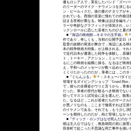
優もロシア人で，実在したバンド「ズーパ
のリーダーのマイク・ナウメンコを演じる
ン・ビールィクだ。彼の妻のナタリアがキ
かれている。西側の音楽に憧れての作曲活
詰まる世相が重なる。映像はほぼ全編モノ
ラーや奇妙なグラフィックが添加され，レ
ックンロールに恋した若者たちのひと夏の
■
『海辺の映画館―キネマの玉手箱』
作であり，奇しくも，当初の公開予定日（4
監督の故郷の尾道が舞台で，海辺にある映
本の戦争映画大特集」が上映される。それ
で近代日本が遭遇した戦争を体験し，原爆
ト，トーキー，アクション，ミュージカル
もにこの映画を縦横に操る。なるほど映画
え，平和へのメッセージが数々込められて
くくりたかったのだが，筆者には，このタ
■
『ぐらんぶる』
：スキューバダイ
登場するダイビングショップ「Grand B
で，彼らの全裸姿がウリと言うから，青春
だった。筆者の世代が観るべき映画でない
切ってマスコミ試写会に足を運んだ。観客
た。なるほど，これが若者たちのサークル
が悪ノリなのも，ここまで徹底すれば立派
のイケメンである。それでも，もう少し演
ーンを期待したのだが，殆ど登場しなかっ
■
『ディック・ロングはなぜ死んだのか
彼は主人公ではなく，救急病院の前に放置
田舎町で起こった不思議な死亡事件を描い