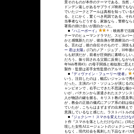
景そのものが本作のテーマである。当然，
ドンデン返しがあるサプライズ映画でもな
でいたジークとアールは真相を知っている
る。とにかく，驚くべき死因である。それ
当事者ならどうする，家族なら，警察なら
署長の掛け合いが面白かった。
■
『ハニーボーイ』
：映画界で活
テーマのヒューマンドラマだ。スピルバー
かと感慨新ただが，彼自身が禁酒療法の一
る。言わば，彼の自伝そのもので，演技も
ー 君は太陽
』(17)のノア・ジュプ，10
らも好演だが，前者が圧倒的に素晴らしい
だろう。振り回される父親に反発しながら
年Web専用#3）の母子関係と相似形に思
製作・監督は若手女性監督のアルマ・ハレ
■
『ディヴァイン・フューリー/使者』
いう。注目したのは，幅広いジャンルで秀
だった。主演のパク・ソジュンが演じるの
ャンピオンで，右手にできた不思議な傷か
いが，バチカンから派遣されたエクソシス
人が物語の鍵を握る。キリスト教の普及率
が，教会の正規の儀式にアジア系の顔は似
ていたが，こちらはまずまずの出来映えで
意識しているなと感じた。ラストバトルの
■
『ジェクシー！ スマホを変えただけな
ト作『スマホを落としただけなのに』(18
現した女性AIエージェントのジェクシーに
もなく，現代社会を風刺した下品なオバカ