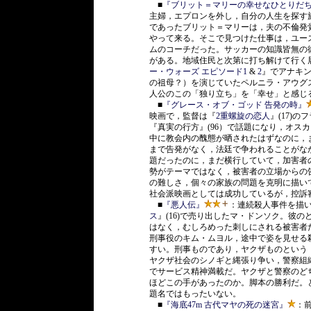
■
『ブリット＝マリーの幸せなひとりだ
主婦，エプロンを外し，自分の人生を探す
であったブリット＝マリーは，夫の不倫発
やって来る。そこで見つけた仕事は，ユー
ムのコーチだった。サッカーの知識皆無の
がある。地域住民と次第に打ち解けて行く
ー・ウォーズ エピソード1
&
2
』でアナキ
の祖母？）を演じていたペルニラ・アウグ
人公のこの「独り立ち」を「幸せ」と感じ
■
『グレース・オブ・ゴッド 告発の時』
映画で，監督は『
2重螺旋の恋人
』(17)
『真実の行方』(96）で話題になり，オス
中に教会内の醜態が晒されたはずなのに，ま
まで告発がなく，法廷で争われることがな
題だったのに，まだ横行していて，加害者
勢がテーマではなく，被害者の立場からの
の難しさ，個々の家族の問題を克明に描い
社会派映画としては成功しているが，控訴
■
『悪人伝』
：連続殺人事件を描
ス
』(16)で売り出したマ・ドンソク。彼
はなく，むしろめった刺しにされる被害者
刑事役のキム・ムヨル，途中で姿を見せる
すい。刑事ものであり，ヤクザものという
ヤクザ社会のシノギと縄張り争い，警察組
でサービス精神満載だ。ヤクザと警察のど
ほどこの手があったのか。脚本の勝利だ。
題名ではもったいない。
■
『海底47m 古代マヤの死の迷宮』
：