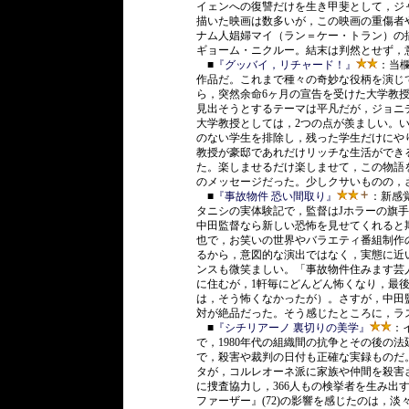
イェンへの復讐だけを生き甲斐として，ジ
描いた映画は数多いが，この映画の重傷者
ナム人娼婦マイ（ラン＝ケー・トラン）の
ギョーム・ニクルー。結末は判然とせず，
■
『グッバイ，リチャード！』
：当欄
作品だ。これまで種々の奇妙な役柄を演じ
ら，突然余命6ヶ月の宣告を受けた大学教
見出そうとするテーマは平凡だが，ジョニ
大学教授としては，2つの点が羨ましい。
のない学生を排除し，残った学生だけにや
教授が豪邸であれだけリッチな生活ができ
た。楽しませるだけ楽しませて，この物語
のメッセージだった。少しクサいものの，
■
『事故物件 恐い間取り』
：新感
タニシの実体験記で，監督はJホラーの旗
中田監督なら新しい恐怖を見せてくれると
也で，お笑いの世界やバラエティ番組制作
るから，意図的な演出ではなく，実態に近
ンスも微笑ましい。「事故物件住みます芸
に住むが，1軒毎にどんどん怖くなり，最
は，そう怖くなかったが）。さすが，中田
対が絶品だった。そう感じたところに，ラ
■
『シチリアーノ 裏切りの美学』
：
で，1980年代の組織間の抗争とその後の
で，殺害や裁判の日付も正確な実録ものだ
タが，コルレオーネ派に家族や仲間を殺害
に捜査協力し，366人もの検挙者を生み出
ファーザー』(72)の影響を感じたのは，