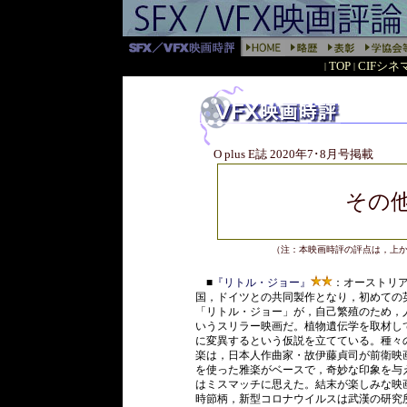
TOP
CIFシ
|
|
O plus E誌 2020年7･8月号掲載
その
（注：本映画時評の評点は，上
■
『リトル・ジョー』
：オーストリ
国，ドイツとの共同製作となり，初めての
「リトル・ジョー」が，自己繁殖のため，
いうスリラー映画だ。植物遺伝学を取材し
に変異するという仮説を立てている。種々
楽は，日本人作曲家・故伊藤貞司が前衛映
を使った雅楽がベースで，奇妙な印象を与
はミスマッチに思えた。結末が楽しみな映
時節柄，新型コロナウイルスは武漢の研究