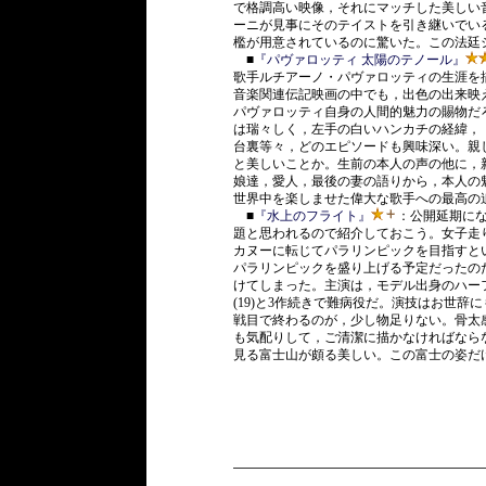
で格調高い映像，それにマッチした美しい
ーニが見事にそのテイストを引き継いでい
檻が用意されているのに驚いた。この法廷
■
『パヴァロッティ 太陽のテノール』
歌手ルチアーノ・パヴァロッティの生涯を
音楽関連伝記映画の中でも，出色の出来映
パヴァロッティ自身の人間的魅力の賜物だ
は瑞々しく，左手の白いハンカチの経緯，
台裏等々，どのエピソードも興味深い。親
と美しいことか。生前の本人の声の他に，
娘達，愛人，最後の妻の語りから，本人の
世界中を楽しませた偉大な歌手への最高の
■
『水上のフライト』
：公開延期に
題と思われるので紹介しておこう。女子走
カヌーに転じてパラリンピックを目指すと
パラリンピックを盛り上げる予定だったの
けてしまった。主演は，モデル出身のハー
(19)と3作続きで難病役だ。演技はお世
戦目で終わるのが，少し物足りない。骨太
も気配りして，ご清潔に描かなければなら
見る富士山が頗る美しい。この富士の姿だ