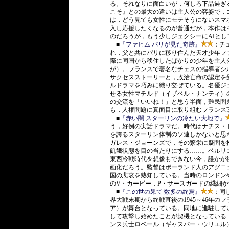
る。それなりに面白いが，何しろ下品過ぎ
こそ』との最大の違いは主人公の容姿で，
は，どう見ても女性にモテそうにないスマ
入し応援したくなるのが普通だが，本作は
のだろうが，もう少しジェクシーにAIと
■
『ファヒム パリが見た奇跡』
：チ
れ，父と共にパリに移り住んだ天才少年フ
際に同国から移住したばかりの少年を主人
が）。フランスで著名なチェスの指導者シ
サクセスストーリーと，政治亡命の認定を
ルドラマを巧みに織り交ぜている。名優ジ
せる女性マチルド（イザベル・ナンティ）
の交流を「いいね！」と思う半面，難民問
も，人権問題に真面目に取り組むフランス
■
『赤い闇 スターリンの冷たい大地で』
う，好例の実話ドラマだ。時代はナチス・ド
を誇るスターリン体制のソ連しかないと思
ガレス・ジョーンズで，その繁栄に疑問を
飢餓状態を目の当たりにする……。ベルリ
東西冷戦時代を想像もできない今，誰かが
画化だろう。監督はポーランド人のアグニ
国の悲哀を熟知している。当時のロンドン
のV・カービー，P・サースガードの繊細
■
『この世の果て 数多の終焉』
：同
界大戦末期から終戦直後の1945～46年
ア）が舞台となっている。同地に進駐して
して攻撃し始めたことが契機となっている
ンス兵士ロベール（ギャスパー・ウリエル