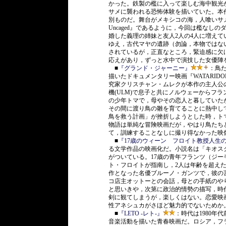
かった。鉄製の檻に入って楽しむ海中観光
サメに襲われる恐怖体験を描いていた。本
別ものだ。舞台がメキシコの海，人喰いサメの恐怖
Uncaged』であるように，今回は檻なし
婚した義理の姉妹と友人2人の4人に増え
ゆえ，古代マヤの遺跡（勿論，本物ではな
されているが，正直なところ，緊迫感に欠
応えがあり，ずっと水中で演技した女優陣
■
『グランド・ジャーニー』
：鳥
描いたドキュメンタリー映画『WATARIDO
究家クリスチャン・ムレクが本作の主人公
機(ULM)で息子と共にノルウェーからフ
の少年トマで，母やその恋人と暮していた
その間に渡り鳥の雛を育てることに熱中し
鳥を救う計画」が挫折しようとした時，ト
物語は単純な冒険映画だが，やはり鳥たち
て，訓練することなしに撮り得なかった映
■
『17歳のウィーン フロイト教授人生
る文学作品の映画化だ。小説名は「キオス
がついている。17歳の青年フランツ（ジ
ト・フロイトが指南し，2人は年齢を超え
作となった名優ブルーノ・ガンツで，彼の
コ店主オットーとの会話，母との手紙のや
と思いきや，次第に政治的情勢の描写，時
剣に観てしまうが，楽しくはない。恋愛映
性アネシュカがさほど魅力的でないためか
■
『LETO -レト-』
：時代は1980
音楽活動を描いた青春映画だ。ロシア，フ