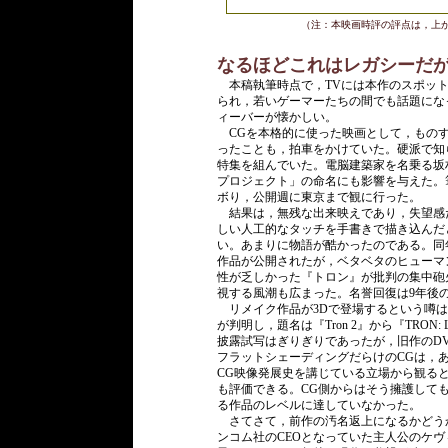
（注：本映画時評の評点は，上
なるほどこれはレガシーだ
本稿執筆時点で，TVには本作のスポット
られ，若いゲーマーたちの間でも話題になっ
ィーバーが懐かしい。
CGを本格的に使った映画として，ものす
ったことも，拍車をかけていた。硬派で知
特集を組んでいた。電脳建築家を名乗る坂
プロジェクト」の命名にも影響を与えた。
ボり，公開週に東京まで観に行った。
結果は，無残な出来映えであり，失望感だ
しい人工的なタッチを手書きで描き込んだ
い。あまりに物語が酷かったのである。同年
作品が公開されたが，ベタベタのヒューマン
性が乏しかった『トロン』が批判の集中砲
視する風潮も広まった。名誉回復は9年後の
リメイク作品が3Dで登場するという噂は
が判明し，題名は『Tron 2』から『TRON
披露試写はぎりぎりであったが，旧作のD
フラットシェーディングだらけのCGは，
CG映像発展史を講じている立場から観ると
も評価できる。CG側からはそう擁護して
る作品のレベルに達していなかった。
さてさて，前作の汚名返上になるかどうか
ンコム社のCEOとなっていた主人公のケ