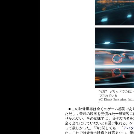
写真7 グリッドでの戦
プされている
(C) Disney Enterprises, Inc.
■ この映像世界は全くのゲーム感覚であ
ただし，普通の映画を見慣れた一般観客に
りかねない。その意味では，旧作の汚名を
全く当てにしていないとも受け取れる。ゲ
って欲しかった。3Dに関しても．『
アバタ
た。これでは未来の映像とは言えない。