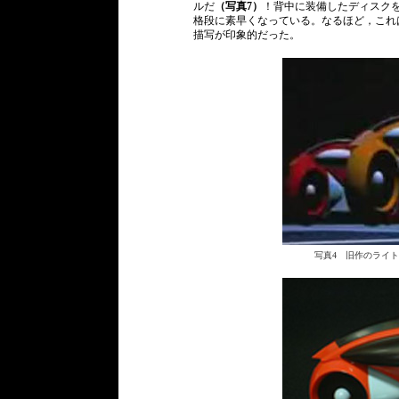
ルだ
（写真7）
！背中に装備したディスク
格段に素早くなっている。なるほど，これ
描写が印象的だった。
写真4 旧作のライ