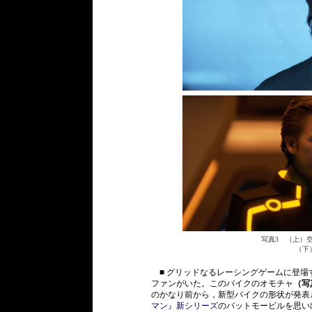
写真3 （上）
（下）終始35歳
■ グリッドなるレーシングゲームに登場
ファンがいた。このバイクのオモチャ
（写
のかなり前から，新型バイクの形状が発表
マン』新シリーズ
のバットモービルを思い