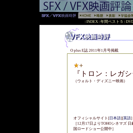
INDEX
年間ベスト５
DV
|
|
|
O plus E誌 2011年1月号掲載
『トロン：レガシ
（ウォルト・ディズニー映画）
オフィシャルサイト[
日本語
][
英語
]
［12月17日よりTOHOシネマズ 
国ロードショー公開中］