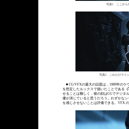
写真1 ここから
写真2 これだけライ
■ CG/VFXの最大の話題は，1989年
を想定したルックスで描いたことである
（
せることは難しく，彼の顔はCGでデジタ
優が演じていると思うだろう。わずかなシ
を感じさせないことは評価できる。VFX 