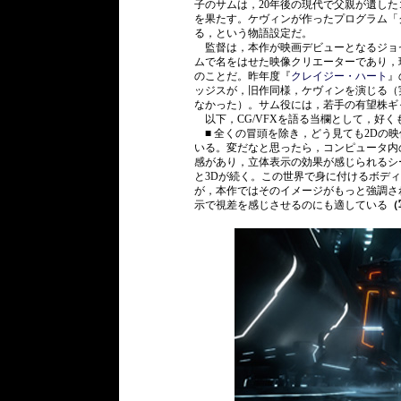
子のサムは，20年後の現代で父親が遺し
を果たす。ケヴィンが作ったプログラム「
る，という物語設定だ。
監督は，本作が映画デビューとなるジョセ
ムで名をはせた映像クリエーターであり，現
のことだ。昨年度『
クレイジー・ハート
』
ッジスが，旧作同様，ケヴィンを演じる（
なかった）。サム役には，若手の有望株ギ
以下，CG/VFXを語る当欄として，好
■ 全くの冒頭を除き，どう見ても2Dの
いる。変だなと思ったら，コンピュータ内
感があり，立体表示の効果が感じられるシ
と3Dが続く。この世界で身に付けるボデ
が，本作ではそのイメージがもっと強調さ
示で視差を感じさせるのにも適している
（