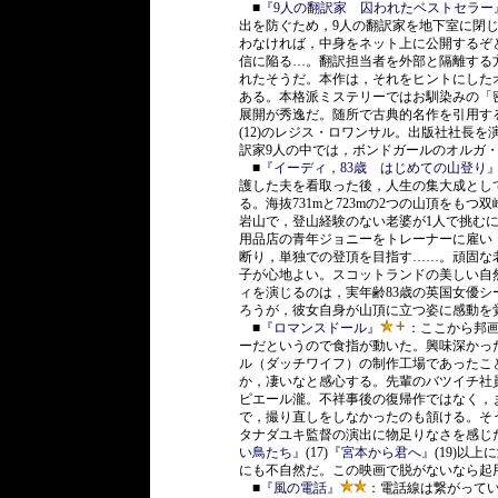
■
『9人の翻訳家 囚われたベストセラー
出を防ぐため，9人の翻訳家を地下室に閉
わなければ，中身をネット上に公開するぞ
信に陥る…。翻訳担当者を外部と隔離する
れたそうだ。本作は，それをヒントにした
ある。本格派ミステリーではお馴染みの「
展開が秀逸だ。随所で古典的名作を引用す
(12)のレジス・ロワンサル。出版社社長
訳家9人の中では，ボンドガールのオルガ
■
『イーディ，83歳 はじめての山登り
護した夫を看取った後，人生の集大成とし
る。海抜731mと723mの2つの山頂をも
岩山で，登山経験のない老婆が1人で挑む
用品店の青年ジョニーをトレーナーに雇い
断り，単独での登頂を目指す……。頑固な
子が心地よい。スコットランドの美しい自
ィを演じるのは，実年齢83歳の英国女優
ろうが，彼女自身が山頂に立つ姿に感動を
■
『ロマンスドール』
：ここから邦
ーだというので食指が動いた。興味深かっ
ル（ダッチワイフ）の制作工場であったこ
か，凄いなと感心する。先輩のバツイチ社
ピエール瀧。不祥事後の復帰作ではなく，
で，撮り直しをしなかったのも頷ける。そ
タナダユキ監督の演出に物足りなさを感じ
い鳥たち
』(17)『
宮本から君へ
』(19)以
にも不自然だ。この映画で脱がないなら起
■
『風の電話』
：電話線は繋がって