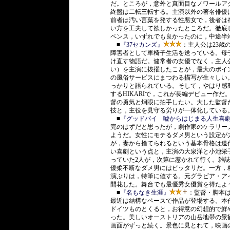
だ。ところが，意外と真面目なノワールア
終盤は二転三転する。主演以外の著名俳優
前者は汚い言葉を発する性悪女で，後者は
い方を工夫して欲しかったところだ。徹底
ペンス，いずれでも良かったのに，中途半
■
『37セカンズ』
：主人公は23歳
障害者として車椅子生活を送っている。母
け直す物語だ。健常者の女優でなく，主人
い）を主演に抜擢したことが，最大のポイ
の風俗サービスにまつわる描写が生々しい
っかりと語られている。そして，やはり感
するHIKARIで，これが長編デビュー作
督の勇気と炯眼に拍手したい。大した監督
技と，主役を見守る労りが一体化している
■
『グッドバイ 嘘からはじまる人生喜
完のはずだと思ったが，劇作家のケラリー
ようだ。女性にモテるダメ男という設定が
が，妻から捨てられるという基本骨格は遺
い喜劇という点と，主演の大泉洋と小池栄
っていた2人が，次第に惹かれて行く。雑
優柔不断なダメ男にはピッタリだ。一方，
演ぶりは，特筆に値する。元グラビア・ア
開花した。舞台でも最優秀女優賞を得たよ
■
『名もなき生涯』
：監督・脚本
最近は結構なペースで作品が登場する。本
ドイツものとくると，お得意の幻想的で鮮
った。美しいオーストリアの山岳地帯の景
画面がずっと続く。景色に見とれて，映画