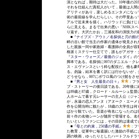
演となれば，期待は大だった。10年後の20
それを仕組んだ真犯人がいて，最後は人間
アリティがあり，楽しめるエンタメになっ
術の最前線を学んだらしい。その甲斐あっ
アルで近未来を描く。ハリウッドに負けじ
らに見える。まるで出来の悪い「NHKス
り返す。大沢たかお，三浦友和の演技力の
■
『ナイブズ・アウト／名探偵と刃の館
畔の古い館で当主の作家の遺体が発見され
した親族一同や家政婦・看護師の全員が容
格派ミステリー仕立てで，誰もがアガサ・
『
スター・ウォーズ／最後のジェダイ
』の
脚本である。名探偵に007のダニエル・ク
ス・エヴァンスという粋な配役だ。他も豪
る。勿論，結末を書く訳には行かないが，
どうせなら，007にポワロ風のつけ髭をさ
■
『男と女 人生最良の日々』
：フラ
ブ・ストーリーの後日談である。20年後に
は89歳と87歳，クロード・ルルーシュ監
人ホームで暮す元レーサーの主人公（ジャ
が，永遠の恋人アンヌ（アヌーク・エーメ
作を公開当時に観たが，18歳の大学生は
ばかり観ていた。音楽が有名になったのは
前々作の名物シーンが随所で登場する。名
たいというファンには，その目的は達成で
■
『母との約束，250通の手紙』
：フ
た教育，従軍中に毎週届いた激励の手紙に
調の映画，ゆったりとしたハートフルドラ