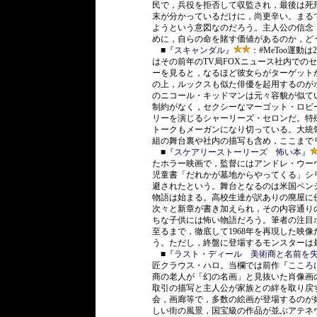
民で，兵役を拒否して収監され，最後は死刑
末が分かっているだけに，尚更辛い。まる
ようという意図なのだろう。主人公の信念
めに，自らの命を賭す価値があるのか，ど
■
『スキャンダル』
：#MeToo運
はその前年のTV局FOXニュース社内での
ーを見ると，なるほど彼女らがターゲット
の上，ルックスも似た俳優を起用するのが
のニコール・キッドマンは元々容貌が似て
制約がなく，セクシーなマーゴット・ロビ
リーを演じるシャーリーズ・セロンだ。特
トークもメーガンになり切っている。大統
組の舞台裏や社内の描写も含め，ここまで
■
『スケアリーストーリーズ 怖い本』
たホラー映画で，監督にはアンドレ・ウー
児童書「だれかが墓地からやってくる」シ
避されたという。舞台となるのは米国ペンシ
物語は始まる。高校生達が訳ありの廃屋に
次々と新章が書き加えられ，その内容通り
ちな子供には怖い物語だろう。筆者の注目
至るまで，徹底して1968年を再現した映
う。ただし，終盤に登場するモンスターは
■
『ラスト・ディール 美術商と名前を
匠クラウス・ハロ。当欄では前作『
こころ
商の老人が「幻の名画」と見抜いた肖像画
取引の描写と主人公が家族との絆を取り戻
会，画廊等で，多数の絵画が登場するのが
しい街の風景，国宝級の作品が並ぶアテネ