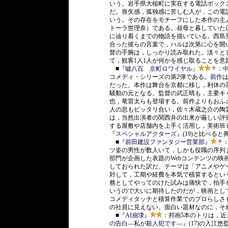
いう。岩手県大槌町に実在する電話ボック
だ。喪失感，孤独感に苦しむ人が，この電
いう。その存在をモチーフにした本作の主人
トーラ世理奈）である。叔母と暮していた
に辿り着くまでの物語を描いている。西島
合った彼らの言葉で，ハルは次第に心を開
督の手腕は，しっかり読み取れた。淡々と
て，観客1人1人が何かを感じ取ることを意
■
『嘘八百 京町ロワイヤル』
：
コメディ・シリーズの第2弾である。
前作
だった。本作は舞台を京都に移し，利休の
騒動の元となる。監督の武正晴も，主要キ
也，竜雷太らも登場する。前作よりもおふ
人の息もピッタリ合い，佐々木蔵之介の陶
は，当然出演者の関西弁の出来が厳しい評
する屋敷や店舗内を上手く活用し，美術班
『
スペシャルアクターズ
』(19)と比べる
■
『前田建設ファンタジー営業部』
ツ姿の男性が数人いて，しかも役職の序列
部門が企画した表題のWebコンテンツの
しておられた訳だ。テーマは「アニメやゲ
対して，工期や経費を本気で積算するとい
務としてやってのけた試みは痛快で，拍手
いうので大いに期待したのだが，映画とし
コメディタッチと積算作業でのプロらしさ
の社員に見えない。面白い題材なのに，そ
■
『AI崩壊』
：邦画5本のトリは，
の告白―私が殺人犯です―
』(17)の入江