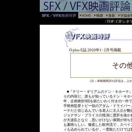
TOP
CIFシ
|
|
O plus E誌 2020年1･2月号掲載
その
（注：本映画時評の評点は，上
■
『テリー・ギリアムのドン・キホーテ
りの内容だ。誰もが知っているドン・キホ
年，企画挫折9回を経たいわく付きの一作
手映画監督トビー役のアダム・ドライバー
ーテだと信じ込んでいる老人に主人公が翻
ジョナサン・プライスの怪演に度肝を抜か
が大波乱となり，思いがけない展開が待ち
も素晴らしい。徹底した欧州流で，スペイ
ィも込められているが，一度観ただけでは