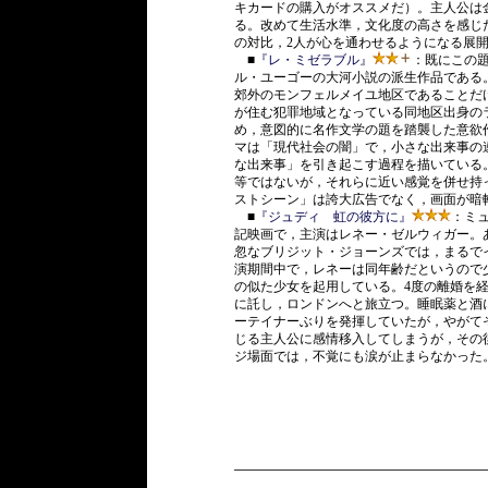
キカードの購入がオススメだ）。主人公は
る。改めて生活水準，文化度の高さを感じ
の対比，2人が心を通わせるようになる展
■
『レ・ミゼラブル』
：既にこの
ル・ユーゴーの大河小説の派生作品である
郊外のモンフェルメイユ地区であることだ
が住む犯罪地域となっている同地区出身の
め，意図的に名作文学の題を踏襲した意欲
マは「現代社会の闇」で，小さな出来事の
な出来事」を引き起こす過程を描いている
等ではないが，それらに近い感覚を併せ持
ストシーン」は誇大広告でなく，画面が暗
■
『ジュディ 虹の彼方に』
：ミ
記映画で，主演はレネー・ゼルウィガー。あ
忽なブリジット・ジョーンズでは，まるで
演期間中で，レネーは同年齢だというので
の似た少女を起用している。4度の離婚を
に託し，ロンドンへと旅立つ。睡眠薬と酒
ーテイナーぶりを発揮していたが，やがて
じる主人公に感情移入してしまうが，その
ジ場面では，不覚にも涙が止まらなかった