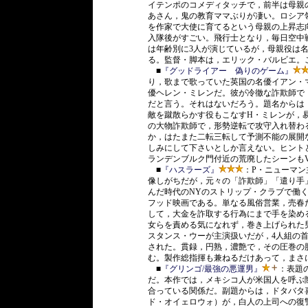
イテンポのコメディタッチで，前半は母親
あさん，鬼の教育ママぶりが凄い。ロシア
を作家で大使に育てるという母親の上昇志
入隊後がすごい。飛行士となり，毎日空中
は年齢別に3人が演じているが，母親役は
る。監督・脚本は，エリック・バルビエ。
■
『グッドライアー 偽りのゲーム』
り，歌まで歌っていた英国の名優イアン・
優ヘレン・ミレンだ。彼が冷徹な詐欺師で
だと言う。それはないだろう。題名からは
敵を蹴散らかす役もこなすH・ミレンが，
の大物詐欺師で，形勢逆転で攻守入れ替わ
か，はたまた二転三転して予測不能の展開
しみにして下さいとしか言えない。ヒント
ランデンブルク門付近の荒廃したシーンも
■
『ハスラーズ』
：P・ニューマン
像しがちだが，元々の「詐欺師」「遣り手
んだ時代のNYのストリップ・クラブで働
フッド映画である。単なる風俗営業，売春
して，大金を詐取する行為にまで手を染める
女らを責める気になれず，巻き上げられた
スタンス・ウーが主演扱いだが，4人組の
された。貫録，円熟，濃艶で，その圧巻の
む。製作総指揮も兼ねるだけあって，まさ
■
『グリンゴ/最強の悪運男』
：表題
だ。本作では，メキシコ人が米国人を呼ぶ
合っている関係だ。副題からは，ドタバタ
ド・オイェロウォ）が，白人の上司への復