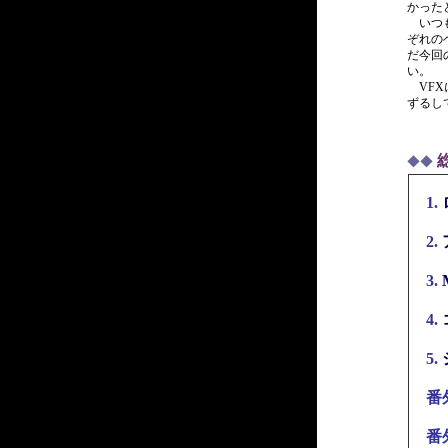
かった
いつも
ぞれの
だ今回
い。
VFX
ずるし
◆◆
1.
2.
3.
4.
5.