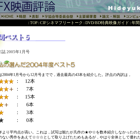
TOP
CIFシネマフリートーク
DVD/BD特典映像ガイド
年間
|
|
|
|
s E誌 2005年1月号
2004年1月号から12月号までで，過去最高の43本を紹介した。評点の内訳は，
： 12本
： 7本
： 15本
： 6本
： 3本
： 0本
年より平均点が高い。これは，試写は観たが凡作の★や☆を数本紹介しなかったのと
のない秀作をあえて☆☆☆として取り上げたためもあるが，やはり全体として優れ