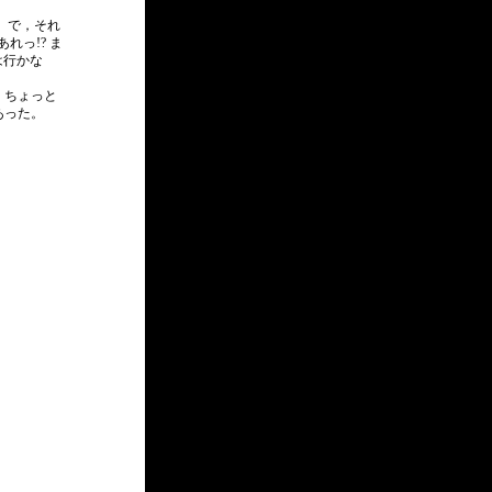
」で，それ
っ!? ま
は行かな
，ちょっと
あった。