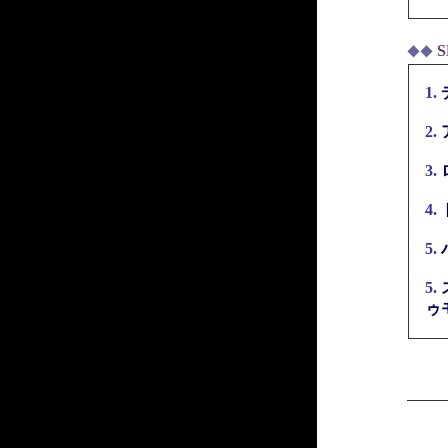
S
◆◆
1.
2.
3.
4.
5.
5.
ゥ