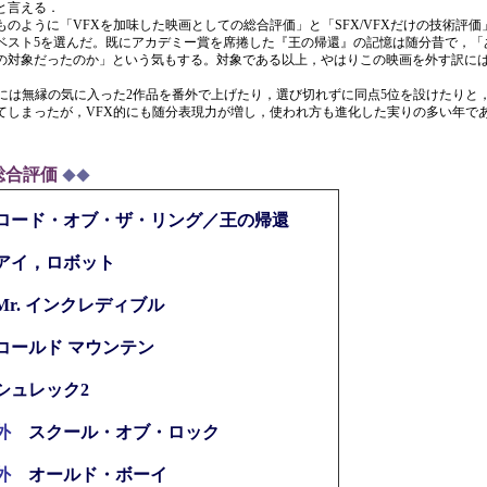
と言える．
のように「VFXを加味した映画としての総合評価」と「SFX/VFXだけの技術評価
ベスト5を選んだ。既にアカデミー賞を席捲した『王の帰還』の記憶は随分昔で，「あれ
の対象だったのか」という気もする。対象である以上，やはりこの映画を外す訳に
には無縁の気に入った2作品を番外で上げたり，選び切れずに同点5位を設けたりと
てしまったが，VFX的にも随分表現力が増し，使われ方も進化した実りの多い年で
総合評価
◆◆
ロード・オブ・ザ・リング／王の帰還
アイ，ロボット
Mr. インクレディブル
コールド マウンテン
シュレック2
番外
スクール・オブ・ロック
番外
オールド・ボーイ