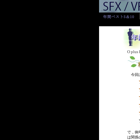
O plu
今回は
で，例
は関係