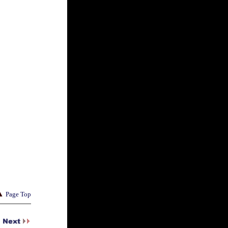
▲
Page Top