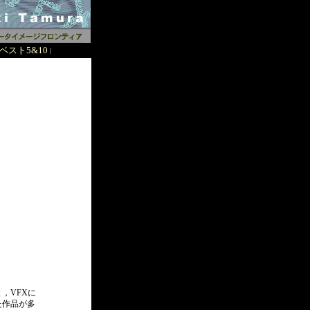
ベスト5&10
|
，VFXに
た作品が多