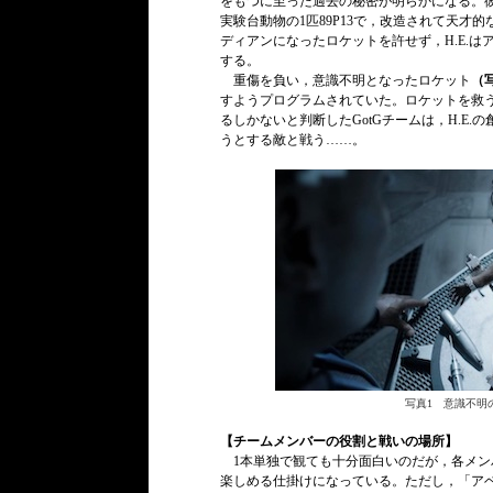
をもつに至った過去の秘密が明らかになる。彼
実験台動物の1匹89P13で，改造されて天
ディアンになったロケットを許せず，H.E.
する。
重傷を負い，意識不明となったロケット
（
すようプログラムされていた。ロケットを救
るしかないと判断したGotGチームは，H.E
うとする敵と戦う……。
写真1 意識不明
【チームメンバーの役割と戦いの場所】
1本単独で観ても十分面白いのだが，各メン
楽しめる仕掛けになっている。ただし，「ア