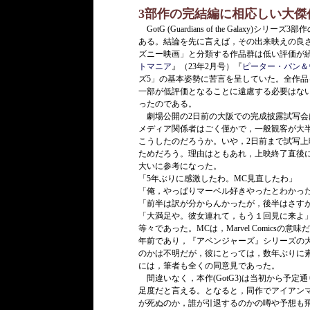
3部作の完結編に相応しい大傑
GotG (Guardians of the Galaxy)シリーズ3
ある。結論を先に言えば，その出来映えの良
ズニー映画」と分類する作品群は低い評価が
トマニア
』（23年2月号）『
ピーター・パン＆
ズ5」の基本姿勢に苦言を呈していた。全作
一部が低評価となることに遠慮する必要はな
ったのである。
劇場公開の2日前の大阪での完成披露試写会
メディア関係者はごく僅かで，一般観客が大
こうしたのだろうか。いや，2日前まで試写
ためだろう。理由はともあれ，上映終了直後
大いに参考になった。
「5年ぶりに感激したわ。MC見直したわ」
「俺，やっぱりマーベル好きやったとわかっ
「前半は訳が分からんかったが，後半はさす
「大満足や。彼女連れて，もう１回見に来よ
等々であった。MCは，Marvel Comicsの
年前であり，『アベンジャーズ』シリーズの
のかは不明だが，彼にとっては，数年ぶりに
には，筆者も全くの同意見であった。
間違いなく，本作(GotG3)は当初から予
足度だと言える。となると，同作でアイアン
が死ぬのか，誰が引退するのかの噂や予想も