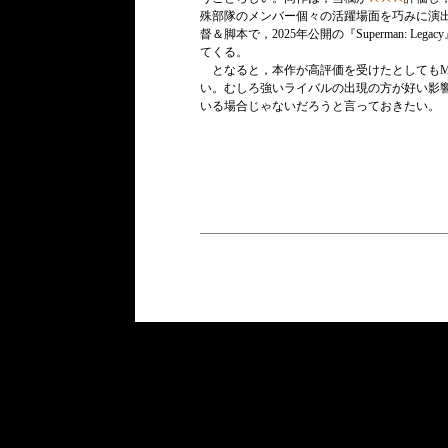
殊部隊のメンバー個々の活躍場面を巧みに演出
督＆脚本で，2025年公開の『Superman: 
てくる。
となると，本作が高評価を受けたとしてもM
い。むしろ強いライバルの出現の方が好い影
いる場合じゃないだろうと言っておきたい。