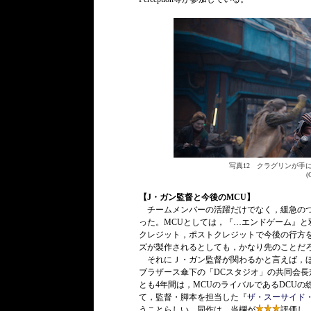
写真12 クラグリンが手
(
【J・ガン監督と今後のMCU】
チームメンバーの活躍だけでなく，緩急のつ
った。MCUとしては，『…エンドゲーム』
クレジット，ポストクレジットで今後の行方
ズが製作されるとしても，かなり先のことだ
それにＪ・ガン監督が関わるかと言えば，ほ
ブラザース傘下の「DCスタジオ」の共同会長
とも4年間は，MCUのライバルであるDCU
て，監督・脚本を担当した『
ザ・スーサイド・ス
うことらしい。同作は，当欄が
評価し