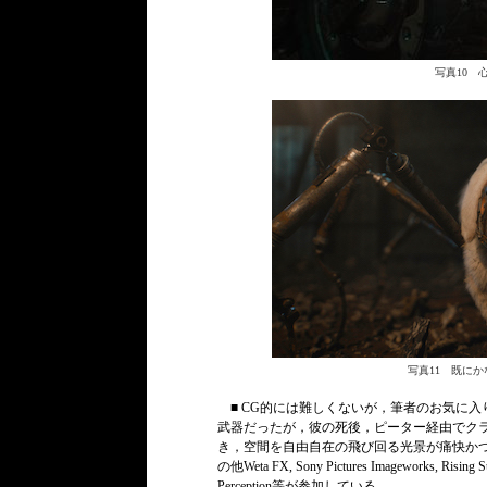
写真10 
写真11 既に
■ CG的には難しくないが，筆者のお気に
武器だったが，彼の死後，ピーター経由でク
き，空間を自由自在の飛び回る光景が痛快かつ爽快だ
の他Weta FX, Sony Pictures Imageworks, Risin
Perception等が参加している。