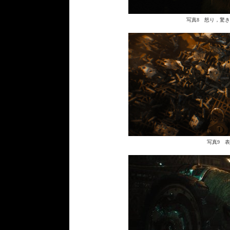
写真8 怒り，驚
写真9 