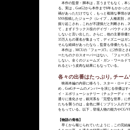
本作の監督・脚本は，言うまでもなく，本シ
る。実は，GotG2から本作まで6年もかか
禍があっただけでなく，もっと複雑な事情が
SNS投稿したジョーク（レイプ，人種差別，
掘り起こされ，これが不謹慎だと判断され，20
て，まずドラックス役のデイヴ・バウティス
しないと言い出した。さらに，他の主要俳優
35万人もの署名が集まって，ディズニーはガ
そんな経緯があったなら，監督も俳優たちもこ
本作は，MCUの「フェーズ5」に2作目と
ーたちのクロスオーバーはない。「フェーズ5
しない。全くのジェームズ・ガン・ワールドで
れるという皮肉な結果にもなっている。
各々の出番はたっぷり, チー
映画本編の内容に移ろう。スター・ロードこ
め，GotGチームのメンバーを演じる俳優は
イ・エボリューショナリー（チュクーディ・
通りに進化させ，銀河系を「完璧な世界」に
たちを襲うのは，金色に輝くソブリン人のア
をもっている。以下，登場人物の能力やCG/
【物語の骨格】
早くから報じられていたように，この完結編