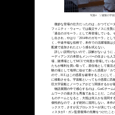
写真4 ソ連製の宇宙
微妙な登場の仕方だったのは，かつてピータ
フィニティ・ウォー』では義父サノスに生贄に
「過去のガモーラ」として再登場している。
し出され，やはり「2014年のガモーラ」と
く，中途半端な役柄で，本作での活躍場面は
配慮で追加されたという感を拭えない。
詳しい説明がないので，誤解がないように，
ーディアンズの本部もメンバーの住まいも人工の
場，賭博場としてMCUで何度か登場してい
たちが権利を買い取って，居住地として復活させ
験の場として地球に似せて創った惑星が「カ
ので，H.E.はこの惑星を破壊することにし
に移動させる。宇宙船といっても小惑星に匹
巨大宇宙船とノーウェアがどう関係するかが
物語展開の中で感心するのは，GotGチー
ムワークの描き方も秀逸であることだ。この
ものチームとなると，大抵は何人かを混同す
個性的なので，まず絶対に混同しない。本作
ックスで，さすが元プロレスラーが演じてい
ィスタがJ・ガン監督復帰の先鞭をつけたこ