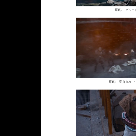
写真2 グルー
写真3 変身自在で