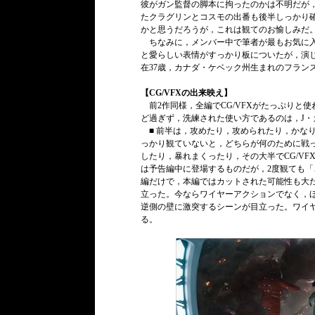
彼がガン監督の脚本に拘ったのかは不明だが
たクラグリンとコスモの出番も後半しっかり
かと思うだろうが，これは観てのお愉しみだ
ちなみに，メンバー中で筆者が最もお気に入
と愛らしい表情がすっかり板についたが，演
在37歳，カナダ・ケベック州生まれのフラン
【CG/VFXの出来映え】
前2作同様，全編でCG/VFXがたっぷりと
ど過ぎず，洗練された使い方であるのは，J・
■ 前半は，攻めたり，攻められたり，かな
っかり観ていないと，どちらが何のために戦
したり，暴れまくったり，その大半でCG/VF
は予告編中に登場するものだが，2度観ても
編だけで，本編ではカットされた可能性も大
立った。今ならワイヤーアクションでなく，
逆側の壁に激突するシーンが目立った。ワイ
る。