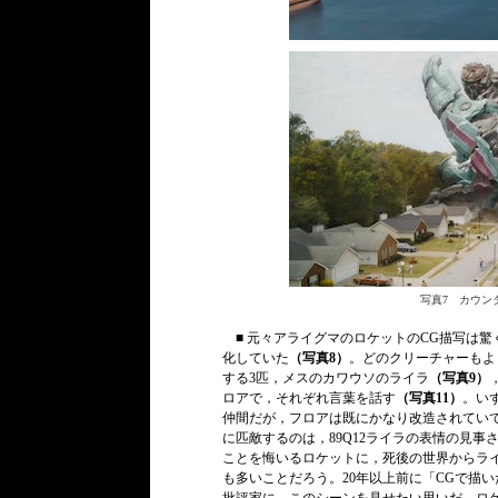
写真7 カウン
■ 元々アライグマのロケットのCG描写は
化していた
（写真8）
。どのクリーチャーもよ
する3匹，メスのカワウソのライラ
（写真9）
ロアで，それぞれ言葉を話す
（写真11）
。い
仲間だが，フロアは既にかなり改造されてい
に匹敵するのは，89Q12ライラの表情の見
ことを悔いるロケットに，死後の世界からラ
も多いことだろう。20年以上前に「CGで描