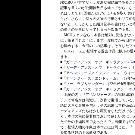
端な終わり方でなく，立派な完結編であるこ
記事を書くのが公開後数日も経ってからになっ
れば，とても1回観ただけではメモを取り切
らだ。さらに，個々の人物の行動とセリフの
ないと，しっかりした紹介記事を書けないと
の長さの記事になってしまった次第である。
MCUファンなら，本作は絶対に見逃せない
は，筆者同じように，まず一度観てから旧作
お勧めする。今回のこの記事は，そうしたフ
GotGチームが登場する過去作品は以下の通り
きる。
■『
ガーディアンズ・オブ・ギャラクシー (GotG
■『
ガーディアンズ・オブ・ギャラクシー：リミック
■『
アベンジャーズ／インフィニティ・ウォー
■『
アベンジャーズ／エンドゲーム
』（19年W
■『
ソー ラブ＆サンダー
』（22年Web専用#4
■『
ガーディアンズ・オブ・ギャラクシー ホリデー
上記の内，『アベンジャーズ』の完結編2作
チンで何名かは消滅し，次作で復活している。
語に大きな影響を与え，その結果は本作Got
ーディアンズたちは少し顔見せしただけでさ
ろ，本作の前に是非観ておいて欲しいのは，Got
た42分の中編映画であったので，当欄では紹
で，登場人物の印象は本作とほぼ同じだ。『…
を知る格好の予習教材である。