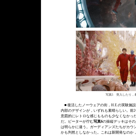
写真5 突入したり，
■ 復活したノーウェアの街，H.E.の実験
内部のデザインが，いずれも素晴らしい。前
意図的にレトロな感じもものも少なくなかっ
だ。ピーターが佇む
写真6
の操縦デッキはその
は明らかに違う。ガーディアンズたちがカウ
かも判然としなかった。これは新開発なのか