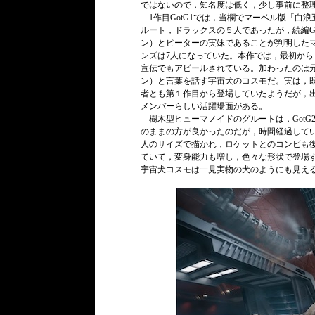
ではないので，知名度は低く，少し事前に整
1作目GotG1では，当欄でマーベル版「白
ルート，ドラックスの５人であったが，続編G
ン）とピーターの実妹であることが判明した
ンズは7人になっていた。本作では，最初から
宣伝でもアピールされている。加わったのは
ン）と言葉を話す宇宙犬のコスモだ。実は，既
者とも第１作目から登場していたようだが，
メンバーらしい活躍場面がある。
樹木型ヒューマノイドのグルートは，GotG
のままの方が良かったのだが，時間経過してい
人のサイズで描かれ，ロケットとのコンビも
ていて，変身能力も増し，色々な形状で登場
宇宙犬コスモは一見実物の犬のようにも見え