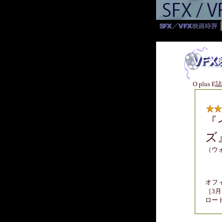
O plus 
『
ズ
（ウ
オフ
［3月
ロー