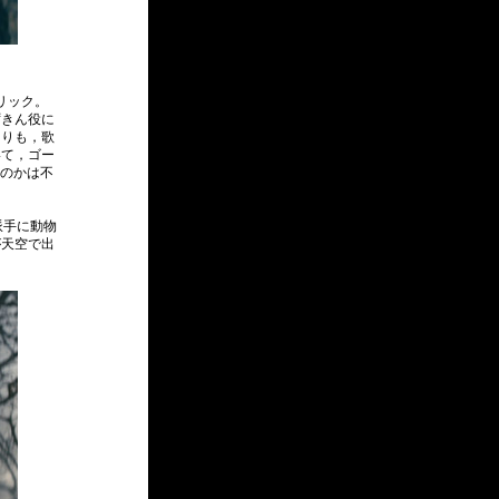
リック。
ずきん役に
よりも，歌
いて，ゴー
なのかは不
派手に動物
が天空で出