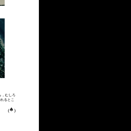
ら，むしろ
かれるとこ
(
)