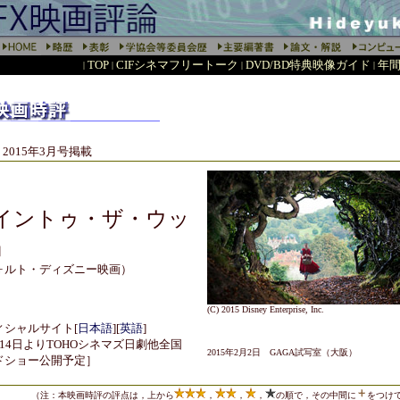
TOP
CIFシネマフリートーク
DVD/BD特典映像ガイド
年間
|
|
|
|
E誌 2015年3月号掲載
イントゥ・ザ・ウッ
』
ォルト・ディズニー映画）
(C) 2015 Disney Enterprise, Inc.
ィシャルサイト
[
日本語
]
[
英語
]
14日よりTOHOシネマズ日劇他全国
2015年2月2日 GAGA試写室（大阪）
ドショー公開予定］
（注：本映画時評の評点は，上から
，
，
，
の順で，その中間に
をつけ