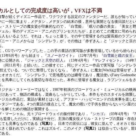
カルとしての完成度は高いが，VFXは不満
撃が続くディズニー作品で，ワクワクする設定のファンタジーだ。誰もが知ってい
中に一同に集まり，メデタシ，メデタシの結末の後，意外な展開となる後日談だと
ル・ストリープの魔女姿が印象的なので，「白雪姫」「眠りの森の美女」「美女と
ツェル」等のディズニー・アニメのプリンセスたちが，まとめてこの魔女に苛めら
る人もいるようだ。それは，ちょっと違う。その中で登場するのは髪長姫のラプン
ズニー・アニメからは「シンデレラ」が，その他は「赤ずきん」と「ジャックと豆
る。
，CGでパワーアップした，この手の童話の実写版が多数登場しているから紛らわ
（11年6月号）から始まり，『
スノーホワイト
』（12年7月号）『
白雪姫と鏡の女王
』
時に公開され，『
ジャックと天空の巨人
』（13年4月号）『
マレフィセント
』（14年
』（同11月号）と続いた。この後すぐに，同じディズニー作品で実写版『シンデレラ
控えている。ついでに整理しておくなら，「赤ずきん」に魔女(Witch)は登場せず，
オオカミだ。「シンデレラ」で意地悪なのは継母であり，魔法使い(Fairy Godmothe
ミを馬車にしてくれる親切な存在だった。本作に登場する魔女は，ラプンツェルを
る。
ジナル・ストーリーではなく，1987年初演のブロードウェイ・ミュージカルの映
だけあって，物語の構成も，楽曲もしっかりしている。本作もそのスタイルを踏襲
ージカル作品だ。童話が素材とはいえ，アフター・ハッピーエンドの出来事を楽し
ンタジーである。4つの童話の接点として，魔女の呪いで子供を授からないパン屋の
いを解くための物語が展開する……。
・マーシャル。元々ブロードウェイの振付師であり，『
シカゴ
』（03年4月号）『
号）も監督しただけに，実績は十分だ。主演の魔女役メリル・ストリープの貫録・存在
じても見事なものである
（写真1）
。日本での宣伝には，彼女に並んで，オオカミ役
大きく扱われているが，これはズルイ。このメイク
（写真2）
は似合っているが，冒
である。