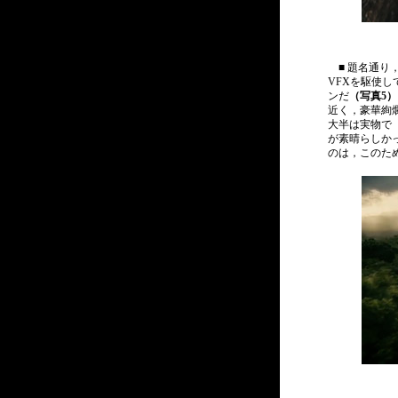
■ 題名通り
VFXを駆使
ンだ
（写真5）
近く，豪華絢
大半は実物で
が素晴らしか
のは，このた