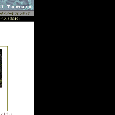
ベスト5&10
|
ています。）