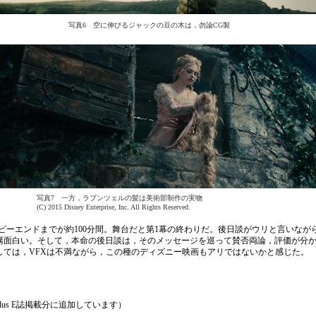
写真6 空に伸びるジャックの豆の木は，勿論CG製
写真7 一方，ラプンツェルの髪は美術部制作の実物
(C) 2015 Disney Enterprise, Inc. All Rights Reserved.
ッピーエンドまでが約100分間。舞台だと第1幕の終わりだ。後日談がウリと言いなが
構面白い。そして，本命の後日談は，そのメッセージを巡って賛否両論，評価が分
しては，VFXは不満ながら，この種のディズニー映画もアリではないかと感じた。
plus E誌掲載分に追加しています）