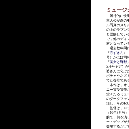
ミュージ
興行的に快進
主人公が森の
ル写真のメリ
の上のラプン
と誤解してい
で，他のディ
材となってい
過去数年間に
『
赤ずきん
』
号）がほぼ同
『
美女と野獣
5月号予定）が
婆さんに化けた
ボチャやネズ
てた養母であ
本作は，オリ
ニー賞受賞作
堂々たるミュ
のダークファ
場し，その呪
監督は，ロブ
（10年3月
的で，何を演
ー・デップが
登場するだけ