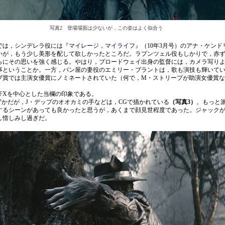
写真2 登場場面は少ないが，この姿はよく似合う
は，シンデレラ役には『
マイレージ，マイライフ
』（10年3月号）のアナ・ケンド
いが，もう少し美形を配して欲しかったところだ。ラプンツェル役もしかりで，赤
らにその思いを強く感じる。やはり，ブロードウェイ出身の監督には，カメラ写り
事ということか。一方，パン屋の妻役のエミリー・ブラントは，歌も演技も輝いて
ブ賞では主演女優賞にノミネートされていた（何で，M・ストリープが助演女優賞
VFXを中心とした当欄の印象である。
ずかだが，J・デップのオオカミの手などは，CGで描かれている
（写真3）
。もっと
するシーンがあっても良かったと思うが，あくまで顔見世程度であった。ジャック
し惜しみし過ぎだ。