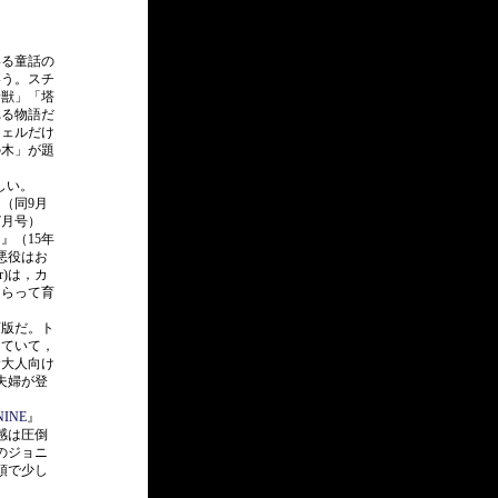
る童話の
いう。スチ
野獣」「塔
れる物語だ
ツェルだけ
の木」が題
しい。
（同9月
7月号）
』（15年
悪役はお
r)は，カ
さらって育
画版だ。ト
していて，
む大人向け
夫婦が登
NINE
』
感は圧倒
のジョニ
頭で少し