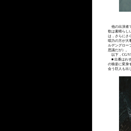
他の出演者で
歌は素晴らし
は，さらにさ
唱力の方が大
ルデングロー
思議だが）。
以下，CG/
■ 出番はわ
の狼姿に変身
会う巨人も出