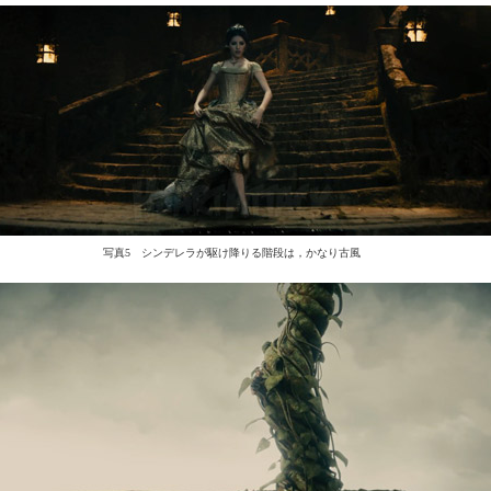
写真5 シンデレラが駆け降りる階段は，かなり古風