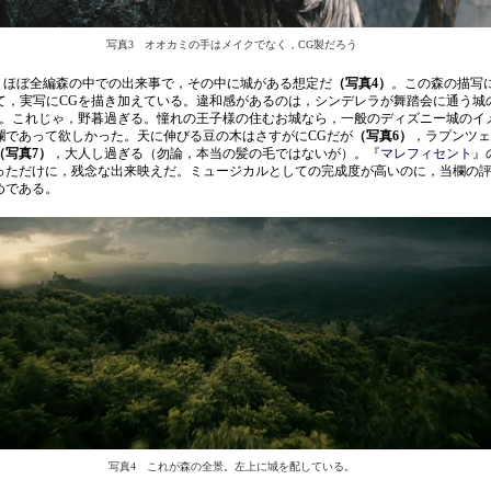
写真3 オオカミの手はメイクでなく，CG製だろう
，ほぼ全編森の中での出来事で，その中に城がある想定だ
（写真4）
。この森の描写
して，実写にCGを描き加えている。違和感があるのは，シンデレラが舞踏会に通う城
。これじゃ，野暮過ぎる。憧れの王子様の住むお城なら，一般のディズニー城のイ
爛であって欲しかった。天に伸びる豆の木はさすがにCGだが
（写真6）
，ラプンツェ
（写真7）
，大人し過ぎる（勿論，本当の髪の毛ではないが）。『
マレフィセント
』
っただけに，残念な出来映えだ。ミュージカルとしての完成度が高いのに，当欄の
めである。
写真4 これが森の全景。左上に城を配している。