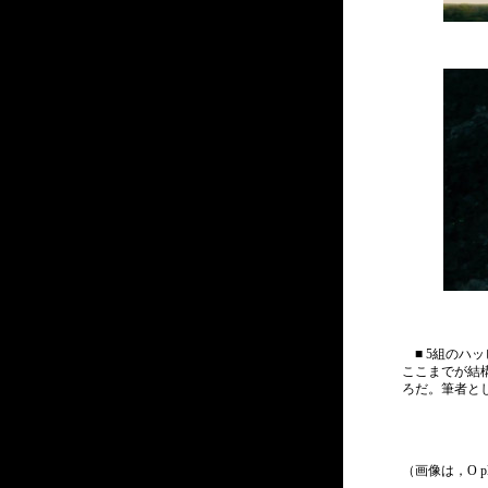
■ 5組のハ
ここまでが結
ろだ。筆者と
（画像は，O 