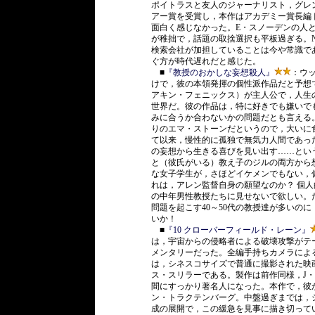
ポイトラスと友人のジャーナリスト，グレ
アー賞を受賞し，本作はアカデミー賞長編
面白く感じなかった。E・スノーデンの人
が稚拙で，話題の取捨選択も平板過ぎる。
検索会社が加担していることは今や常識で
ぐ方が時代遅れだと感じた。
■
『教授のおかしな妄想殺人』
：ウ
けで，彼の本領発揮の個性派作品だと予想
アキン・フェニックス）が主人公で，人生
世界だ。彼の作品は，特に好きでも嫌いで
みに合うか合わないかの問題だとも言える
りのエマ・ストーンだというので，大いに
て以来，慢性的に孤独で無気力人間であっ
の妄想から生きる喜びを見い出す……とい
と（彼氏がいる）教え子のジルの両方から
な女子学生が，さほどイケメンでもない，
れは，アレン監督自身の願望なのか？ 個
の中年男性教授たちに見せないで欲しい。
問題を起こす40～50代の教授達が多いの
いか！
■
『10 クローバーフィールド・レーン』
は，宇宙からの侵略者による破壊攻撃がテ
メンタリーだった。全編手持ちカメラによ
は，シネスコサイズで普通に撮影された映
ス・スリラーである。製作は前作同様，J・
間にすっかり著名人になった。本作で，彼
ン・トラクテンバーグ。中盤過ぎまでは，
成の展開で，この緩急を見事に描き切ってい