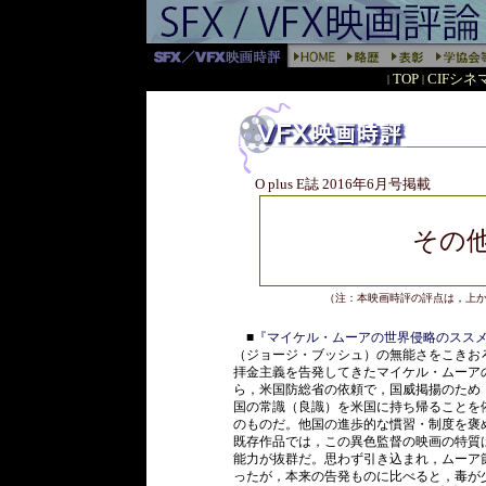
TOP
CIFシ
|
|
O plus E誌 2016年6月号掲載
その
（注：本映画時評の評点は，上
■
『マイケル・ムーアの世界侵略のスス
（ジョージ・ブッシュ）の無能さをこきお
拝金主義を告発してきたマイケル・ムーア
ら，米国防総省の依頼で，国威掲揚のため
国の常識（良識）を米国に持ち帰ることを
のものだ。他国の進歩的な慣習・制度を褒
既存作品では，この異色監督の映画の特質
能力が抜群だ。思わず引き込まれ，ムーア
ったが，本来の告発ものに比べると，毒が