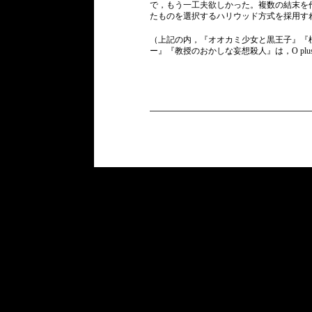
で，もう一工夫欲しかった。複数の結末を
たものを選択するハリウッド方式を採用す
（上記の内，『オオカミ少女と黒王子』『
ー』『教授のおかしな妄想殺人』は，O plu