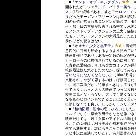
■
『エンド・オブ・キングダム』
：
開されたが，ジェラルド・バトラー製作・
ス
』(13)の続編である。彼とアーロン・
役だったモーガン・フリーマンは副大統領
相の葬儀が営まれるロンドンが舞台で，弔
伊・加・日の首脳が殺害される中で，米国
るノンストップ・アクションの迫力，痛快
たもメデタシ，メデタシの大満足だ。ただ
前作ほどの驚きはない。
■
『オオカミ少女と黒王子』
：当短
意図的に邦画も紹介するようよう務めてい
映画化作品であり，ある一定数の観客が見
ヒーローものに席捲されているのに対して
た青春恋愛映画，それも少女コミックが原
較的最近観た気がしたのだが，探してみる
言いなりになんてならない
』（16年3月
支配され，やがて恋するのは，ほぼ同じだ
い。同工異曲だが，特筆すべきは，主役が
生であり，もっと大人の映画でつっぱり役
校生に見えなくもない。大して可愛くない
な映画のヒロインもできることはよく分か
出演しなくても良い。しっかり，シリアス
■
『植物図鑑 運命の恋，ひろいました
イルドでなく，草食系男子かなと想像でき
映画だけでは，若手女優やアイドルの顔を
う。この女優は，桐谷美玲か有村架純だった
生でも通用する。誰にもそこそこ好感を持
レビ小説に主演していた）。有川浩作の人