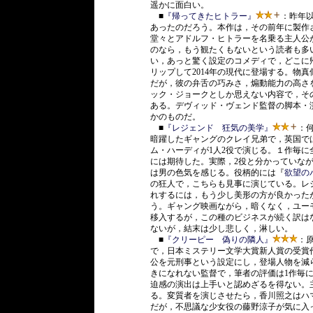
遥かに面白い。
■
『帰ってきたヒトラー』
：昨年
あったのだろう。本作は，その前年に製作
堂々とアドルフ・ヒトラーを名乗る主人公
のなら，もう観たくもないという読者も多
い，あっと驚く設定のコメディで，どこに
リップして2014年の現代に登場する。物
だが，彼の弁舌の巧みさ，煽動能力の高さ
ック・ジョークとしか思えない内容で，そ
ある。デヴィッド・ヴェンド監督の脚本・
かのものだ。
■
『レジェンド 狂気の美学』
：
暗躍したギャングのクレイ兄弟で，英国で
ム・ハーディが1人2役で演じる。１作毎
には期待した。実際，2役と分かっていな
は男の色気を感じる。役柄的には『
欲望の
の狂人で，こちらも見事に演じている。レ
れするには，もう少し美形の方が良かった
う。ギャング映画ながら，暗くなく，ユー
移入するが，この種のビジネスが続く訳は
ないが，結末は少し悲しく，淋しい。
■
『クリーピー 偽りの隣人』
：
で，日本ミステリー文学大賞新人賞の受賞
公を元刑事という設定にし，登場人物を減
きになれない監督で，筆者の評価は1作毎
迫感の演出は上手いと認めざるを得ない。
る。変質者を演じさせたら，香川照之はハ
だが，不思議な少女役の藤野涼子が気に入