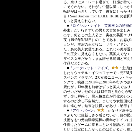
る。余りにストレート過ぎて，好感が持て
にそぐわない。それが，中盤以降，しっか
転結がはっきりしていて，彼女にしっかり
目 J Soul Brothers from EXIL
もっと覚えられない。
■
『ロイヤル・ナイト 英国王女の秘密
外出」だ。行きずりの男との冒険を楽しみ
出す。何とこの主人公は，実在の英国エリ
夜（1945年5月8日）のことである。お
ョンだ。主演の王女役は，サラ・ガドン。
た，あの美人女優である。これじゃ美形過
日の王女に見えなくもない。英国人でなく
ザベス女王だから，まぁ許せる範囲と言え
作品だと分かる。
■
『シークレット・アイズ』
：主演
じたキウェテル・イジョフォーで，元FBI
スペンスドラマだ。2大女優ニコール・キ
ングで，映画は2002年と2015年を行き
歳だが，13年後も前者はずっと美人であ
のせいだが，他の2人は13年前と見かけが
ず，少し戸惑う。黒人捜査官が同僚のシン
するのが少し不自然だ。ましてや女性側の
向に進むが，結末は説得力があり，納得す
■
『アウトバーン』
：かなりド派手
スぶりでは目新しさを感じないが，目の肥
技術をもつ元自動車泥棒の青年がドイツに
仕掛けたゲームに乗る…という物語だ。原題は
という設定にしたかったのは分かるが，敢