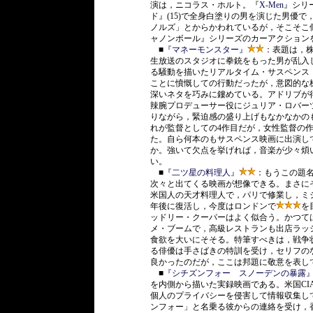
演は，ニコラス・ホルト。『
X-Men
』シリ
ド』(15)で全身白塗りの男を演じた男優
ノルズ」とからかわれているが，そこそこ似
ャノンボール』シリーズのカーアクション
■
『マネーモンスター』
：表題は，
生放送のスタジオに拳銃をもった男が乱入
る騒動を描いたリアルタイム・サスペンス
ことに憤慨しての行動だったが，意図的な
深いネタを巧みに鏤めている。アドリブが
辣腕プロデューサー役にジュリア・ロバー
りながら，緊迫感の盛り上げもなかなかの
れが監督としての4作目だが，女性監督の
た。自ら何本のもサスペンス映画に出演し
か。強いて欠点を挙げれば，音楽が少々煩
い。
■
『二ツ星の料理人』
：もうこの題
次々と出てくる映画が想像できる。まさに
米国人の天才料理人で，パリで修業し，ミ
年後に復活し，今度はロンドンで
を
ッドリー・クーパーはよく似合う。かつて
メ・ブームで，高級レストランも出店ラッ
食欲を大いにそそる。特筆すべきは，戦争
る俳優は手さばきの特訓を受け，セリフの
良かったのだが，ここは邦題に敬意を表し
■
『シチズンフォー スノーデンの暴露
を内側から描いた実録映画である。米国CI
個人のプライバシーを侵害して情報収集し
ンフォー」と名乗る彼からの連絡を受け，