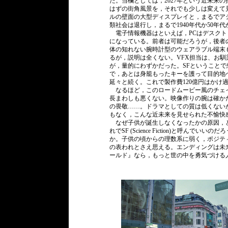
だ。当欄としては，2027年という近未来
はずの街角風景を，それでも少しは変えて
ルの壁面の大型ディスプレイと，まるでア
類社会は退行し，まるで1940年代か50年
電子情報機器はといえば，PCはデスクト
になっている。前者は可能だろうが，後者
体の知れない腕時計型のウェアラブル端末
るが，説明は全くない。VFX担当は、お馴染みのDou
が，量的にわずかだった。SFということ
で，あとは身籠もったキーを護って目的地
延々と続く。これで製作費120億円はかけ
なるほど，このロードムービー風のチェイ
長まわしも悪くない。映像作りの腕は確か
の畏敬……。ドラマとしての質は低くない
もなく，こんな近未来を見せられた不愉快
なぜ子供が誕生しなくなったかの原因，
れでSF (Science Fiction)と呼
か。子供の頃からの理数系に弱く，ポジテ
の表われとさえ思える。エンディングは未
ールド』なら，もっと世の中を勇気