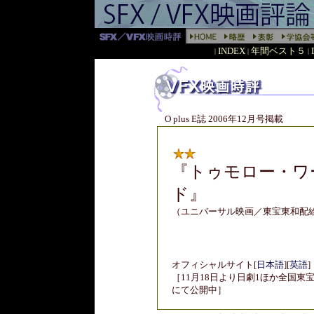
INDEX
年間ベスト５
|
|
|
O plus E誌 2006年12月号掲載
『
トゥモロー・ワ
ド』
（ユニバーサル映画／東宝東和配
オフィシャルサイト
[
日本語
]
[
英語
]
［11月18日より日劇1ほか全国東
にて公開中］