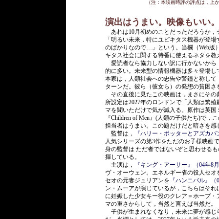
（注：本映画時評の評点は，上
演出はうまい。映像もいい
あれは10月初めのことだっただろうか，
「明るい未来，特にユビキタス機器が登場す
のばかりなので…」という。当欄（Web
キタス社会に関する特番に使えるネタを教
愛読者なら協力しない訳に行かないから，
的に多い。未来型の情報機器は多々登場し
本家は，人類社会への忠告や警鐘と称して
ターンだ。彼ら（彼女ら）の発想の貧困さ
その直後に見たこの映画は，まさにその
所設定は2027年のロンドンで「人類は繁
マを聞いただけで気が滅入る。原作は英国ミス
『Children of Men』(人類の子供
担当者はうまい。この題だけだと暗さを感
監督は，
『ハリー・ポッターとアズカバン
人気シリーズの第3作をただのお子様映画
身の監督は ただ者ではないぞと思わせる
揮している。
主演は，
『キング・アーサー』（04年8
ヴ・オーウェン。エネルギー省の役人セオ
セオの元妻ジュリアンを
『ハンニバル』（0
ン・ムーアが演じているが，こちらはそれ
に妊娠した少女キー役のクレア＝ホープ・
マの重さからして，当然と言えば当然だ。
子供が生まれなくなり，未来に夢が感じ