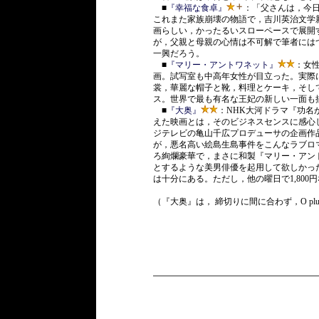
■
『幸福な食卓』
：「父さんは，今
これまた家族崩壊の物語で，吉川英治文学
画らしい，かったるいスローペースで展開
が，父親と母親の心情は不可解で筆者には
一興だろう。
■
『マリー・アントワネット』
：女
画。試写室も中高年女性が目立った。実際
裳，華麗な帽子と靴，料理とケーキ，そし
ス。世界で最も有名な王妃の新しい一面も
■
『大奥』
：NHK大河ドラマ『功名
えた映画とは，そのビジネスセンスに感心
ジテレビの亀山千広プロデューサの企画作
が，悪名高い絵島生島事件をこんなラブロ
ろ絢爛豪華で，まさに和製『マリー・アン
とするような美男俳優を起用して欲しかった
は十分にある。ただし，他の曜日で1,800
（『大奥』は， 締切りに間に合わず，O pl