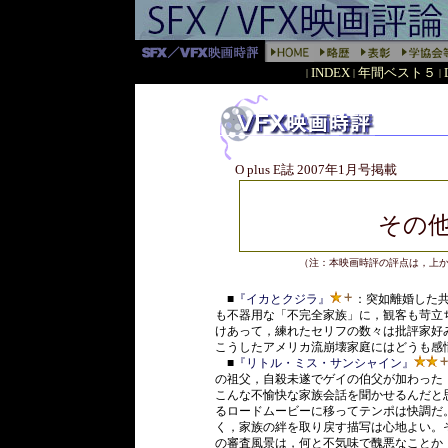
INDEX
年間ベスト５
|
|
|
O plus E誌 2007年1月号掲載
その
（注：本映画時評の評点は，上
■
『イカとクジラ』
：突如離婚した共
も不器用な「不完全家族」に，観客も苛立
けあって，練れたセリフの数々は批評家好
こうしたアメリカ流崩壊家庭にはどうも感
■
『リトル・ミス・サンシャイン』
の祖父，自殺未遂でゲイの伯父が加わった
こんな不愉快な家族会話を聞かせるんだと
るロードムービーに移ってテンポは快調だ
く，家族の絆を取り戻す描写は心地よい。
の審査風景は，何と不気味で醜悪なことか