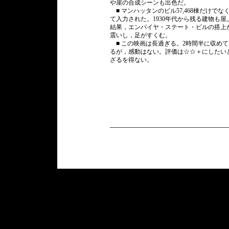
や崖の合成シーンも出色だ。
■ マンハッタンのビル57,468棟だけでな
て入力された。1930年代から残る建物も
結果，エンパイヤ・ステート・ビルの搭上
震いし，足がすくむ。
■ この映画は長過ぎる。2時間半に収め
るが，感動はない。評価は☆☆＋にしたい
ざるを得ない。