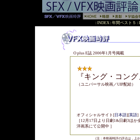
INDEX
年間ベスト５
|
|
|
O plus E誌 2006年1月号掲載
『
キング・コング
（ユニバーサル映画／UIP配給）
オフィシャルサイト
[
日本語
]
[
英語
]
［12月17日より日劇1&日劇3ほか
洋画系にて公開中 ］
（注：本映画時評の評点は，上