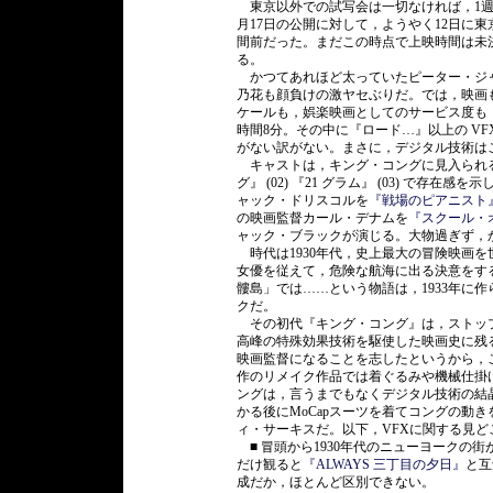
東京以外での試写会は一切なければ，1週間
月17日の公開に対して，ようやく12日に
間前だった。まだこの時点で上映時間は未
る。
かつてあれほど太っていたピーター・ジ
乃花も顔負けの激ヤセぶりだ。では，映画
ケールも，娯楽映画としてのサービス度も
時間8分。その中に『ロード…』以上の V
がない訳がない。まさに，デジタル技術は
キャストは，キング・コングに見入られ
グ』 (02) 『21 グラム』 (03) で
ャック・ドリスコルを
『戦場のピアニスト
の映画監督カール・デナムを
『スクール・
ャック・ブラックが演じる。大物過ぎず，
時代は1930年代，史上最大の冒険映画を
女優を従えて，危険な航海に出る決意をす
髏島」では……という物語は，1933年に
クだ。
その初代『キング・コング』は，ストッ
高峰の特殊効果技術を駆使した映画史に残
映画監督になることを志したというから，こ
作のリメイク作品では着ぐるみや機械仕掛
ングは，言うまでもなくデジタル技術の結
かる後にMoCapスーツを着てコングの動
ィ・サーキスだ。以下，VFXに関する見ど
■ 冒頭から1930年代のニューヨークの
だけ観ると
『ALWAYS 三丁目の夕日』
と互
成だか，ほとんど区別できない。