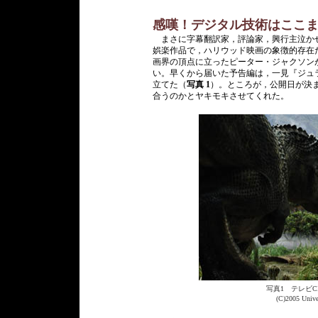
感嘆！デジタル技術はここま
まさに字幕翻訳家，評論家，興行主泣か
娯楽作品で，ハリウッド映画の象徴的存在
画界の頂点に立ったピーター・ジャクソン
い。早くから届いた予告編は，一見『ジュラ
立てた（
写真 1
）。ところが，公開日が決
合うのかとヤキモキさせてくれた。
写真1 テレビ
(C)2005 Unive