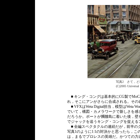
写真2 さて，
(C)2005 Universal
■ キング・コングは基本的にCG製でMo
れ，そこにアンがさらに合成される。その
■ VFXはWeta Digital担当，模型はWe
でいて，構図・カメラワークで新しさを感じ
だろうか。ボートが髑髏島に着いた後，壁
でジャックを追うキング・コングを捉える
■ 全編スペクタクルの連続だが，前半のク
写真1のように1:1の対決かと思ったら，こ
は，まるでプロレスの英雄だ。かつての力