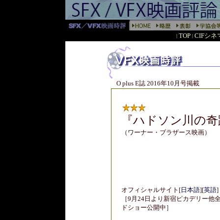
TOP
CIFシ
|
|
O plus E誌 2016年10月号掲載
『
ハドソン川の奇
（ワーナー・ブラザース映画）
オフィシャルサイト
[
日本語
]
[
英語
]
［9月24日より新宿ピカデリー他
ドショー公開中］