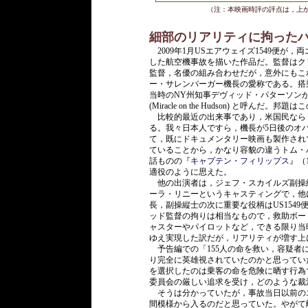
（注：本映画時評の評点は，上
細部のリアリティに拘った
2009年1月USエアウェイズ1549便が
した航空機事故を描いた作品だ。監督はク
監督，名優の組み合わせだが，意外にもこれ
ー・サレンバーガー機長の愛称である。搭
当時のNY州知事デヴィッド・パターソン
(Miracle on the Hudson) と呼んだ
比較的最近の出来事であり，米国民なら，
る。我々日本人ですら，機長が5日後のオ
て，既にドキュメンタリー映画も製作され
ていることから，かなり容貌の違うトム・
話ものの『
キャプテン・フィリップス
』（
適役のように思えた。
他の出演者は，ジェフ・スカイルズ副操
ーラ・リニーというキャスティングで，他
長，副操縦士の次に重要な役柄はUS154
ッド監督の拘りは相当なもので，救助ボー
ャスターやパイロットなど，できる限り当
ゆえ実現した訳だが，リアリティが増す上
予告編での「155人の命を救い，容疑者
り完全に英雄視されていたのかと思ってい
を選択したのは乗客の命を危険に晒す行為
委員会の厳しい追求を受け，どのような裁
そうは分かっていたが，事故当日以前の
間模様から入るのだと思っていた。やがて