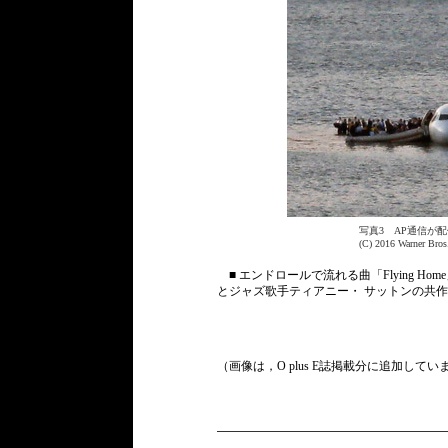
写真3 AP通信が
(C) 2016 Warner Bros
■ エンドロールで流れる曲「Flying 
とジャズ歌手ティアニー・ サットンの共
（画像は，O plus E誌掲載分に追加してい