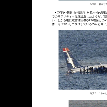
写真1 着水寸
■ TV局や新聞社が撮影した着水後の記
でのリアリティも徹底追及したようだ。実
い，しかる後に航空機実機やCG映像とのV
体，何作並行して受注しているのかと言い
写真2 こちらは