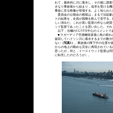
れて，最終的に川に着水し，その後に調査
きなり事故後から始まり，追求を受ける機
事故に至る映像が登場する。よく知られた
委員会の公聴会の模様は，まるで法廷劇
トの結果を，全員が固唾を飲んで見守る。
しい演出だ。これが若い監督の作なら絶賛
ッド監督であったことを思い出した。それ
以下，当欄のCG/VFX中心のコメントで
■ ラガーディア空港離陸直後に鳥の群れ
旋回してハドソン川に着水するまでの数分間
ない
（写真1）
。事故後の降下中の位置や
からの地上の眺めも完全に再現されているに
思ったが，何と，イーストウッド監督は同
に転売したのだろうが）。