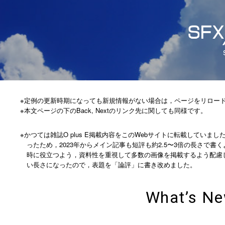
※定例の更新時期になっても新規情報がない場合は，ページをリロー
※本文ページの下のBack, Nextのリンク先に関しても同様です。
※かつては雑誌O plus E掲載内容をこのWebサイトに転載してい
ったため，2023年からメイン記事も短評も約2.5〜3倍の長さで
時に役立つよう，資料性を重視して多数の画像を掲載するよう配慮
い長さになったので，表題を「論評」に書き改めました。
What’s N