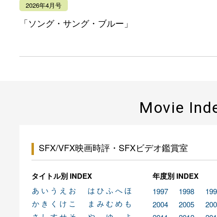
2026年4月号
「ソング・サング・ブルー」
Movie Ind
SFX/VFX映画時評・SFXビデオ鑑賞室
タイトル別 INDEX
年度別 INDEX
あ
い
う
え
お
は
ひ
ふ
へ
ほ
1997
1998
199
か
き
く
け
こ
ま
み
む
め
も
2004
2005
200
さ
し
す
せ
そ
や
ゆ
よ