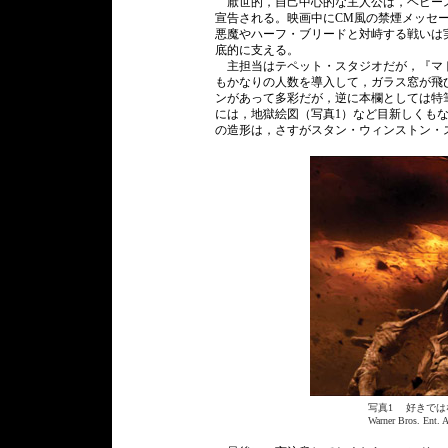
厭世的，自己中心的な主人公は，ヘビース
宣告される。映画中にCM風の禁煙メッセ
悪魔やハーフ・ブリードと対峙する戦いは実
底的に支える。
主担当はテペット・スタジオだが，『マトリックス』シリ
もかなりの人数を導入して，ガラス窓が飛び
ンがあって多彩だが，逆に本欄としては特
には，地獄絵図（写真1）など目新しくも
の造形は，さすがスタン・ウィンストン・
写真1 好きでは
Warner Bros. Ent. A