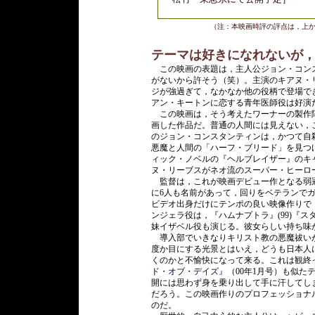
（注：本映画時評の評点は，上
テーマは好きになれないが
この映画の表題は，主人公ジョン・コン
がないから許そう（笑）。主演のキアヌ・
ジが強過ぎて，なかなか他の役柄で登場でき
アン・キートンに恋する青年医師役は好演
この映画は，そう考えたワーナーの製作陣
画した作品だ。普通の人間には見えない，
のジョン・コンスタンティンは，かつて自
悪魔と人間の「ハーフ・ブリード」を見つ
ィック・ノベルの『ヘルブレイザー』のキ
ヌ・リーブスがネオ流のスーパー・ヒーロ
監督は，これが映画デビュー作となる弱冠
に6人も名前があって，回りをベテランで
ビデオ出身だけにテンポの良い映像作りで
ンジェラ役は，『ハムナプトラ』(99)『ス
妹イザベル役も演じる。彼女らしい持ち味
導入部でいきなりキリスト教の悪魔祓いが登
度か目にする光景とはいえ，どうも日本人
くのかと不愉快になって来る。これは観終
ド・オブ・デイズ』
（00年1月号）も似
開には思わず身を乗り出して手に汗してし
だろう。この映画作りのプロフェッショナ
のだ。