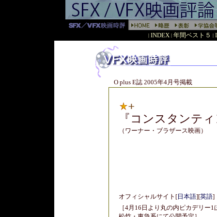
INDEX
年間ベスト５
|
|
|
O plus E誌 2005年4月号掲載
『
コンスタンティ
（ワーナー・ブラザース映画）
オフィシャルサイト
[
日本語
]
[
英語
]
［4月16日より丸の内ピカデリー1
松竹・東急系にて公開予定］