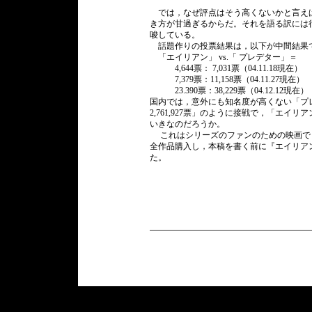
では，なぜ評点はそう高くないかと言え
き方が甘過ぎるからだ。それを語る訳には
唆している。
話題作りの投票結果は，以下が中間結果
「エイリアン」 vs.「 プレデター
4,644票： 7,031票（04.11.18
7,379票：11,158票（04.11.27
23.390票：38,229票（04.12.12現
国内では，意外にも知名度が高くない「プレデ
2,761,927票」のように接戦で，「エ
いきなのだろうか。
これはシリーズのファンのための映画で，
全作品購入し，本稿を書く前に『エイリアン』
た。