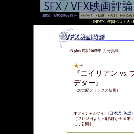
INDEX
年間ベスト５
|
|
|
O plus E誌 2005年1月号掲載
『
エイリアン vs. 
デター
』
（20世紀フォックス映画）
オフィシャルサイト
[
日本語
]
[
英語
]
［12月18日より日劇3ほか全国東
にて公開中］