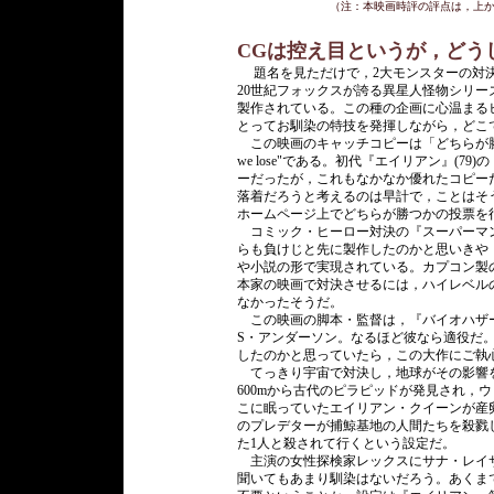
（注：本映画時評の評点は，上
CGは控え目というが，どう
題名を見ただけで，2大モンスターの対決
20世紀フォックスが誇る異星人怪物シリー
製作されている。この種の企画に心温まる
とってお馴染の特技を発揮しながら，どこ
この映画のキャッチコピーは「どちらが勝っても
we lose"である。初代『エイリアン』(
ーだったが，これもなかなか優れたコピー
落着だろうと考えるのは早計で，ことはそ
ホームページ上でどちらが勝つかの投票を
コミック・ヒーロー対決の『スーパーマン 
らも負けじと先に製作したのかと思いきや
や小説の形で実現されている。カプコン製
本家の映画で対決させるには，ハイレベル
なかったそうだ。
この映画の脚本・監督は，『バイオハザード
S・アンダーソン。なるほど彼なら適役だ
したのかと思っていたら，この大作にご執
てっきり宇宙で対決し，地球がその影響
600mから古代のピラピッドが発見され，
こに眠っていたエイリアン・クイーンが産
のプレデターが捕鯨基地の人間たちを殺戮
た1人と殺されて行くという設定だ。
主演の女性探検家レックスにサナ・レイ
聞いてもあまり馴染はないだろう。あくま