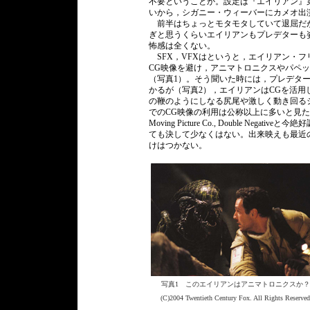
不要ということか。設定は『エイリアン』第
いから，シガニー・ウィーバーにカメオ出
前半はちょっとモタモタしていて退屈だ
ぎと思うくらいエイリアンもプレデターも
怖感は全くない。
SFX，VFXはというと，エイリアン・
CG映像を避け，アニマトロニクスやパペ
（写真1）。そう聞いた時には，プレデタ
かるが（写真2），エイリアンはCGを活
の鞭のようにしなる尻尾や激しく動き回る
でのCG映像の利用は公称以上に多いと見た。エンドクレ
Moving Picture Co., Double N
ても決して少なくはない。出来映えも最近
けはつかない。
写真1 このエイリアンはアニマトロニクスか？
(C)2004 Twentieth Century Fox. All Rights Reserved