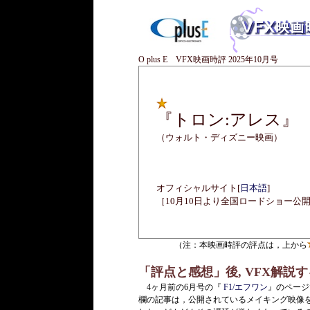
O plus E VFX映画時評 2025年10月号
『トロン:アレス』
（ウォルト・ディズニー映画）
オフィシャルサイト[
日本語
]
［10月10日より全国ロードショー公
（注：本映画時評の評点は，上から
「評点と感想」後, VFX解説
4ヶ月前の6月号の『
F1/エフワン
』のページ
欄の記事は，公開されているメイキング映像を