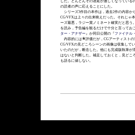
した。どんどんその遅延が激しくなっている
の読者の声に応えることにした。
シリーズ3作目の本作は，過去2作の内容か
CG/VFXは上々の出来映えだった。それじ
ーズ最悪，ラジー賞ノミネート確実だと思う
を読み，予告編を観るだけで十分と言ってお
ター・アナザー
』か同日公開の『
ファイナル
内容的には
評価だが，CGアーティスト
CG/VFXの見どころシーンの画像は収集し
いたのだが，断念した。他にも完成版執筆が滞
はないと判断した。補足しておくと，見どころ
も語るに値しない。